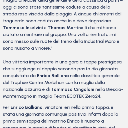
maglia di leader della generale e della classifica a punti –
oggi ci sono state tantissime cadute a causa della
strada resa viscida dalla pioggia. A cinque chilometri dal
traguardo sono caduto anche io e devo ringraziare
Tommaso Inselvini
e
Thomas Martinelli
che mi hanno
aiutato a rientrare nel gruppo. Una volta rientrato, mi
sono messo sulle ruote del treno della Industrial Moro e
sono riuscito a vincere.”
Una vittoria importante in una gara a tappe prestigiosa
che si aggiunge al doppio secondo posto dio giornata
conquistato da
Enrico Balliana
nella classifica generale
del Trophée Centre Morbihan con la maglia della
nazionale azzurra e di
Tommaso Cingolani
nella Brescia-
Montemagno in maglia Team ECOTEK Zero24.
Per
Enrico Balliana
, vincitore ieri nella prima tappa, è
stata una giornata comunque positiva. Infatti dopo la
prima semitappa del mattino Enrico è riuscito a
conservare la maglia di leader di classifica in virtù del