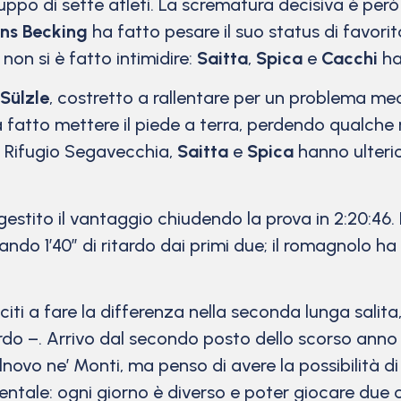
uppo di sette atleti. La scrematura decisiva è però
ns Becking
ha fatto pesare il suo status di favorit
non si è fatto intimidire:
Saitta
,
Spica
e
Cacchi
ha
Sülzle
, costretto a rallentare per un problema me
ha fatto mettere il piede a terra, perdendo qualche
il Rifugio Segavecchia,
Saitta
e
Spica
hanno ulteri
o gestito il vantaggio chiudendo la prova in 2:20:46.
sando 1’40” di ritardo dai primi due; il romagnolo 
ti a fare la differenza nella seconda lunga salita
do –. Arrivo dal secondo posto dello scorso anno 
novo ne’ Monti, ma penso di avere la possibilità di
entale: ogni giorno è diverso e poter giocare due 