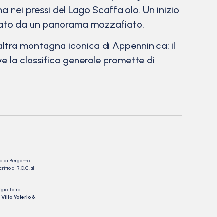
a nei pressi del Lago Scaffaiolo. Un inizio
pagato da un panorama mozzafiato.
altra montagna iconica di Appenninica: il
ve la classifica generale promette di
nale di Bergamo
itto al R.O.C. al
rgio Torre
 Villa Valerio &