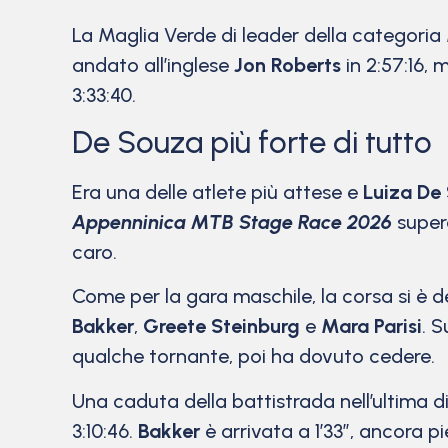
La Maglia Verde di leader della categori
andato all’inglese
Jon Roberts
in 2:57:16,
3:33:40.
De Souza più forte di tutto
Era una delle atlete più attese e
Luiza De
Appenninica MTB Stage Race 2026
super
caro.
Come per la gara maschile, la corsa si è de
Bakker
,
Greete Steinburg
e
Mara Parisi
. S
qualche tornante, poi ha dovuto cedere.
Una caduta della battistrada nell’ultima di
3:10:46.
Bakker
è arrivata a 1’33”, ancora p