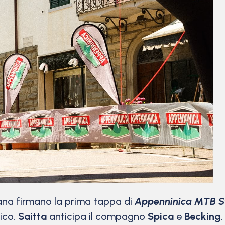
iana firmano la prima tappa di
Appenninica MTB S
tico.
Saitta
anticipa il compagno
Spica
e
Becking