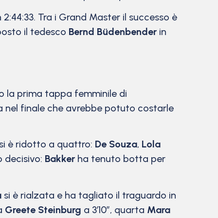
 2:44:33. Tra i Grand Master il successo è
posto il tedesco
Bernd Büdenbender
in
o la prima tappa femminile di
 nel finale che avrebbe potuto costarle
si è ridotto a quattro:
De Souza
,
Lola
o decisivo:
Bakker
ha tenuto botta per
a
si è rialzata e ha tagliato il traguardo in
za
Greete Steinburg
a 3’10”, quarta
Mara