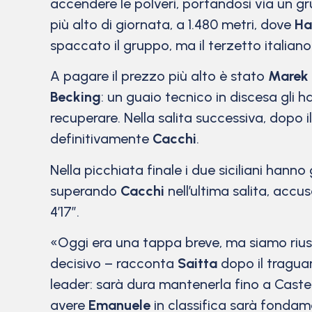
accendere le polveri, portandosi via un gr
più alto di giornata, a 1.480 metri, dove
Ha
spaccato il gruppo, ma il terzetto italiano 
A pagare il prezzo più alto è stato
Marek 
Becking
: un guaio tecnico in discesa gli 
recuperare. Nella salita successiva, dopo 
definitivamente
Cacchi
.
Nella picchiata finale i due siciliani hann
superando
Cacchi
nell’ultima salita, accu
4’17”.
«Oggi era una tappa breve, ma siamo riusci
decisivo – racconta
Saitta
dopo il traguar
leader: sarà dura mantenerla fino a Castel
avere
Emanuele
in classifica sarà fondam