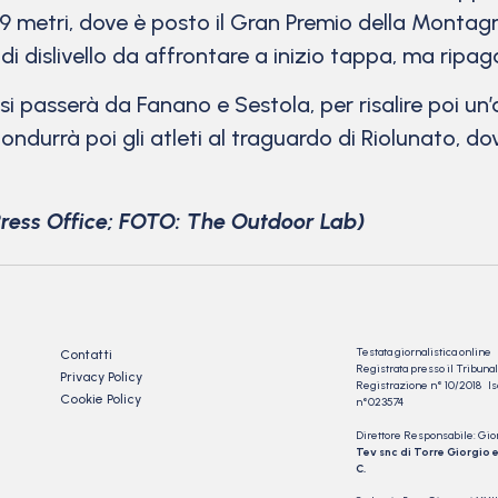
79 metri, dove è posto il Gran Premio della Montagn
 di dislivello da affrontare a inizio tappa, ma ri
 passerà da Fanano e Sestola, per risalire poi un’
durrà poi gli atleti al traguardo di Riolunato, do
ress Office; FOTO: The Outdoor Lab)
Testata giornalistica online
Contatti
Registrata presso il Tribu
Privacy Policy
Registrazione n° 10/2018 Iscr
Cookie Policy
n°023574
Direttore Responsabile: Gio
Tev snc di Torre Giorgio e
C.