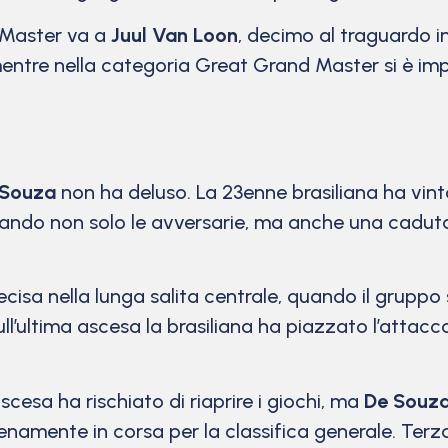
a Master va a
Juul Van Loon
, decimo al traguardo in
 mentre nella categoria Great Grand Master si è im
 Souza
non ha deluso. La 23enne brasiliana ha vint
ando non solo le avversarie, ma anche una caduta
cisa nella lunga salita centrale, quando il gruppo 
ull’ultima ascesa la brasiliana ha piazzato l’attacc
scesa ha rischiato di riaprire i giochi, ma
De Souz
ienamente in corsa per la classifica generale. Ter