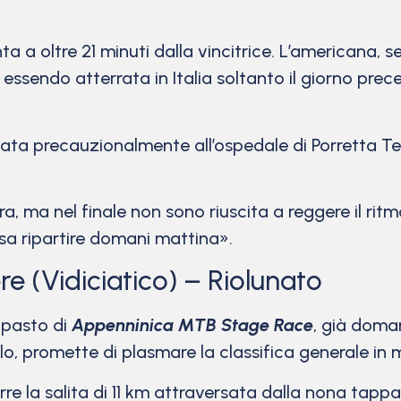
nta a oltre 21 minuti dalla vincitrice. L’americana
g, essendo atterrata in Italia soltanto il giorno p
ata precauzionalmente all’ospedale di Porretta Te
, ma nel finale non sono riuscita a reggere il ritm
sa ripartire domani mattina».
e (Vidiciatico) – Riolunato
ipasto di
Appenninica MTB Stage Race
, già doman
ello, promette di plasmare la classifica generale in
rre la salita di 11 km attraversata dalla nona tapp