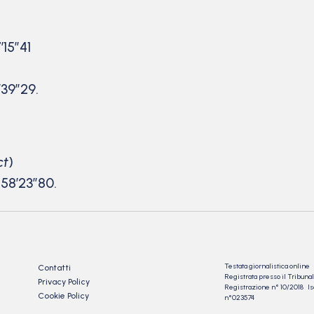
’15″41
’39″29.
ct
)
 58’23″80.
Testata giornalistica online
Contatti
Registrata presso il Tribu
Privacy Policy
Registrazione n° 10/2018 Iscr
Cookie Policy
n°023574