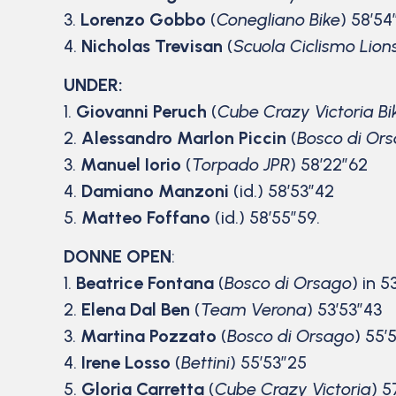
3.
Lorenzo Gobbo
(
Conegliano Bike
) 58’54
4.
Nicholas Trevisan
(
Scuola Ciclismo Lion
UNDER:
1.
Giovanni Peruch
(
Cube Crazy Victoria Bi
2.
Alessandro Marlon Piccin
(
Bosco di Or
3.
Manuel Iorio
(
Torpado JPR
) 58’22″62
4.
Damiano Manzoni
(id.) 58’53″42
5.
Matteo Foffano
(id.) 58’55″59.
DONNE OPEN
:
1.
Beatrice Fontana
(
Bosco di Orsago
) in 5
2.
Elena Dal Ben
(
Team Verona
) 53’53″43
3.
Martina Pozzato
(
Bosco di Orsago
) 55’
4.
Irene Losso
(
Bettini
) 55’53″25
5.
Gloria Carretta
(
Cube Crazy Victoria
) 5