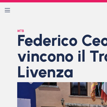
MTB
Federico Ceo
vincono il T
Livenza