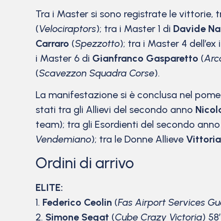
Tra i Master si sono registrate le vittorie,
(
Velociraptors
); tra i Master 1 di
Davide Na
Carraro
(
Spezzotto
); tra i Master 4 dell’ex
i Master 6 di
Gianfranco Gasparetto
(
Arc
(
Scavezzon Squadra Corse
).
La manifestazione si è conclusa nel pomerig
stati tra gli Allievi del secondo anno
Nicol
team); tra gli Esordienti del secondo ann
Vendemiano
); tra le Donne Allieve
Vittori
Ordini di arrivo
ELITE:
1.
Federico Ceolin
(
Fas Airport Services Gue
2.
Simone Segat
(
Cube Crazy Victoria
) 58