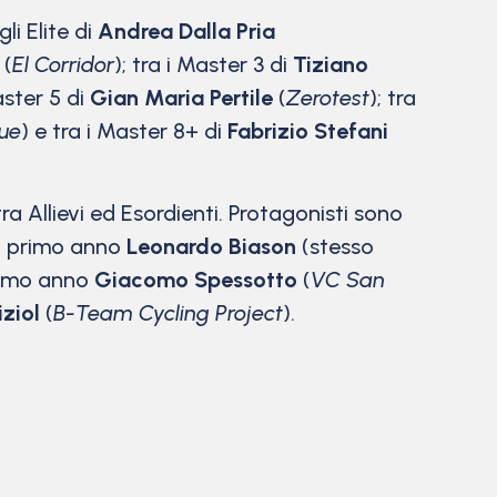
 gli Elite di
Andrea Dalla Pria
(
El Corridor
); tra i Master 3 di
Tiziano
aster 5 di
Gian Maria Pertile
(
Zerotest
); tra
ue
) e tra i Master 8+ di
Fabrizio Stefani
a Allievi ed Esordienti. Protagonisti sono
del primo anno
Leonardo Biason
(stesso
primo anno
Giacomo Spessotto
(
VC San
iziol
(
B-Team Cycling Project
).