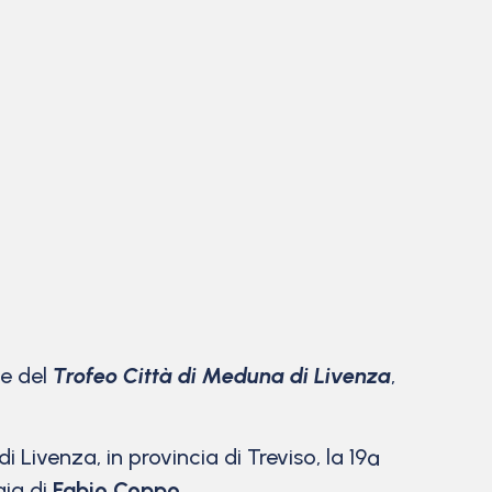
ne del
Trofeo Città di Meduna di Livenza
,
ivenza, in provincia di Treviso, la 19ª
gia di
Fabio Coppo
.