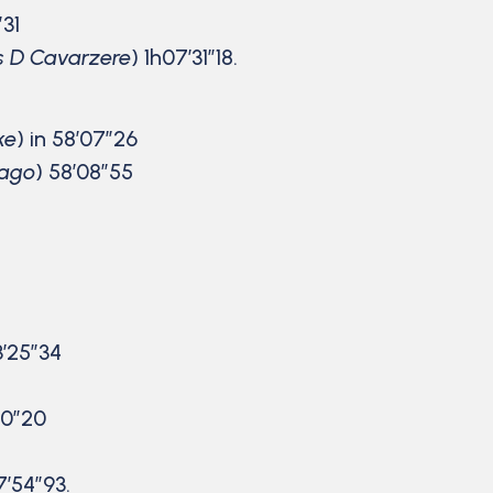
″31
s D Cavarzere
) 1h07’31″18.
ke
) in 58’07″26
sago
) 58’08″55
3’25″34
50″20
7’54″93.