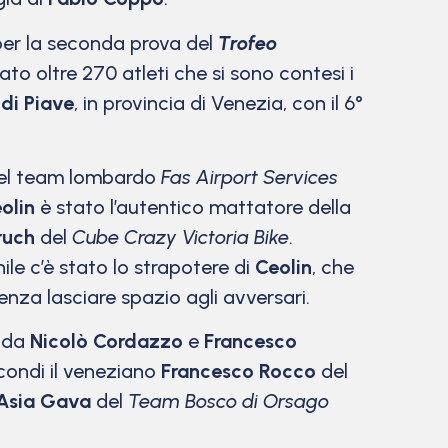
 per la seconda prova del
Trofeo
to oltre 270 atleti che si sono contesi i
di Piave
, in provincia di Venezia, con il 6°
 del team lombardo
Fas Airport Services
olin
è stato l’autentico mattatore della
ruch
del
Cube Crazy Victoria Bike
.
ile c’è stato lo strapotere di
Ceolin
, che
enza lasciare spazio agli avversari.
 da
Nicolò Cordazzo
e
Francesco
condi il veneziano
Francesco Rocco
del
Asia Gava
del
Team Bosco di Orsago