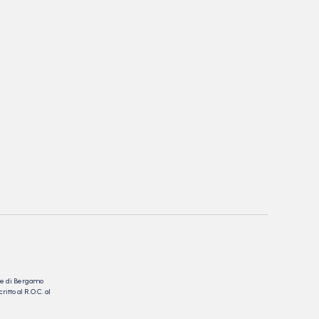
nale di Bergamo
itto al R.O.C. al