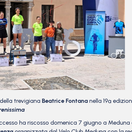
della trevigiana
Beatrice Fontana
nella 19ª edizio
renissima
cesso ha riscosso domenica 7 giugno a Meduna di L
venza
organizzata dal
Velo Club Meduna
con la re