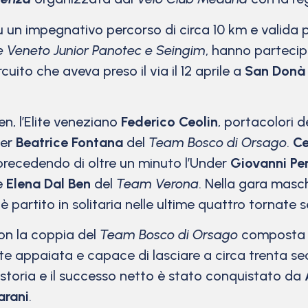
u un impegnativo percorso di circa 10 km e valida
 Veneto Junior Panotec e Seingim
, hanno partecipa
cuito che aveva preso il via il 12 aprile a
San Donà 
pen, l’Elite veneziano
Federico Ceolin
, portacolori
der
Beatrice Fontana
del
Team Bosco di Orsago
.
Ce
 precedendo di oltre un minuto l’Under
Giovanni Pe
e
Elena Dal Ben
del
Team Verona
. Nella gara masch
partito in solitaria nelle ultime quattro tornate s
con la coppia del
Team Bosco di Orsago
composta
te appaiata e capace di lasciare a circa trenta se
ta storia e il successo netto è stato conquistato da
arani
.