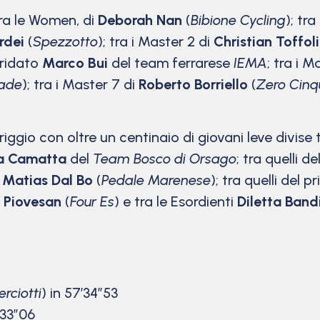
 tra le Women, di
Deborah Nan
(
Bibione Cycling
); tra
rdei
(
Spezzotto
); tra i Master 2 di
Christian Toffoli
 iridato
Marco Bui
del team ferrarese
IEMA
; tra i M
ade
); tra i Master 7 di
Roberto Borriello
(
Zero Cinq
gio con oltre un centinaio di giovani leve divise tr
a Camatta
del
Team Bosco di Orsago
; tra quelli 
o
Matias Dal Bo
(
Pedale Marenese
); tra quelli del 
a Piovesan
(
Four Es
) e tra le Esordienti
Diletta Band
rciotti
) in 57’34″53
’33″06