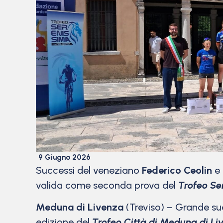
9 Giugno 2026
Successi del veneziano
Federico Ceolin
e 
valida come seconda prova del
Trofeo Se
Meduna di Livenza
(Treviso) – Grande suc
edizione del
Trofeo Città di Meduna di Li