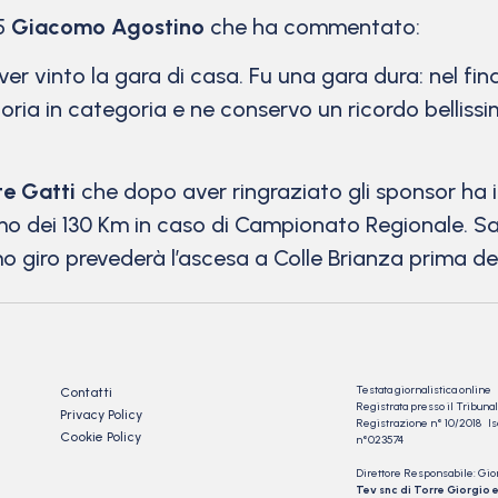
25
Giacomo Agostino
che ha commentato:
r vinto la gara di casa. Fu una gara dura: nel fina
ttoria in categoria e ne conservo un ricordo bellis
te Gatti
che dopo aver ringraziato gli sponsor ha il
imo dei 130 Km in caso di Campionato Regionale. Sa
mo giro prevederà l’ascesa a Colle Brianza prima de
Testata giornalistica online
Contatti
Registrata presso il Tribu
Privacy Policy
Registrazione n° 10/2018 Iscr
Cookie Policy
n°023574
Direttore Responsabile: Gio
Tev snc di Torre Giorgio e