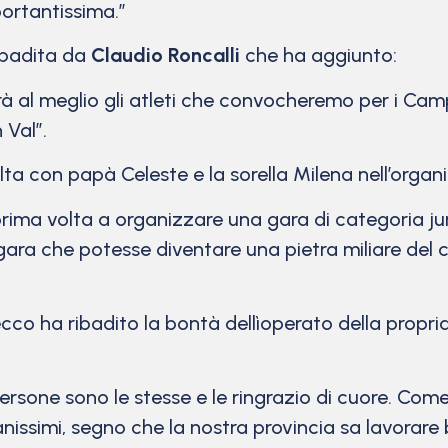
rtantissima.”
ibadita da
Claudio Roncalli
che ha aggiunto:
rà al meglio gli atleti che convocheremo per i Camp
 Val”.
lta con papà Celeste e la sorella Milena nell’orga
rima volta a organizzare una gara di categoria j
a gara che potesse diventare una pietra miliare de
ecco ha ribadito la bontà dellìoperato della propr
ersone sono le stesse e le ringrazio di cuore. Com
nissimi, segno che la nostra provincia sa lavorare 