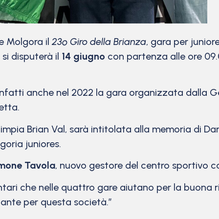
e Molgora il
23º Giro della Brianza
, gara per junior
si disputerà il
14 giugno
con partenza alle ore 09.
nfatti anche nel 2022 la gara organizzata dalla Ge
letta.
impia Brian Val, sarà intitolata alla memoria di D
goria juniores.
mone Tavola
, nuovo gestore del centro sportivo 
ntari che nelle quattro gare aiutano per la buona r
ante per questa società.”