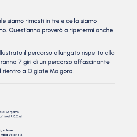
le siamo rimasti in tre e ce la siamo
simo. Quest’anno proverò a ripetermi anche
lustrato il percorso allungato rispetto allo
ranno 7 giri di un percorso affascinante
l rientro a Olgiate Molgora.
nale di Bergamo
itto al R.O.C. al
rgio Torre
 Villa Valerio &