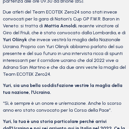
partenza alle ore 09.30 da Brione (BS).
Due atleti del Team ECOTEK Zero24 sono stati invece
convocati per la gara di Nation’s Cup GP F.W.R. Baron in
Veneto: si tratta di
Mattia Arnoldi
, recente vincitore al
Giro del Friuli, che è stato convocato dalla Lombardia, e di
Yuri Oliinyk
che invece vestirà la maglia della Nazionale
Ucraina. Proprio con Yuri Oliinyk abbiamo parlato del suo
presente e del suo futuro in una intervista ricca di spunti
interessanti per il corridore ucraino che dal 2022 vive a
Adrana San Martino e che da due anni veste la maglia del
Team ECOTEK Zero24.
Yuri, sia una bella soddisfazione vestire la maglia della
tua nazione, l’Ucraina.
“Sì, è sempre è un onore e un’emozione. Anche lo scorso
anno ero stato convocato per la Corsa della Pace”.
Yuri, la tua è una storia particolare perché arrivi
dall’Ucraina e poi sei arrivato qui in Italia nel 2022. Ce la