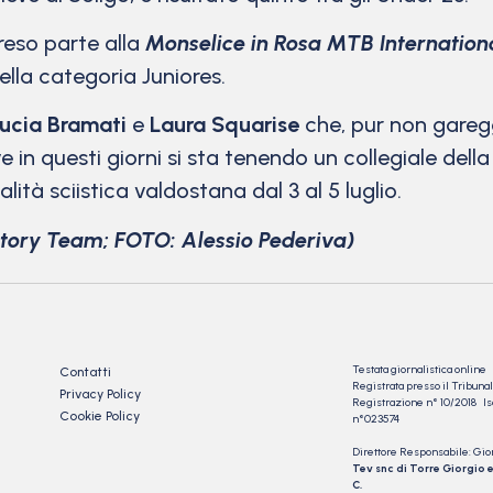
eso parte alla
Monselice in Rosa MTB Internation
ella categoria Juniores.
ucia Bramati
e
Laura Squarise
che, pur non garegg
 in questi giorni si sta tenendo un collegiale della
tà sciistica valdostana dal 3 al 5 luglio.
ctory Team; FOTO: Alessio Pederiva)
Testata giornalistica online
Contatti
Registrata presso il Tribu
Privacy Policy
Registrazione n° 10/2018 Iscr
Cookie Policy
n°023574
Direttore Responsabile: Gio
Tev snc di Torre Giorgio e
C.