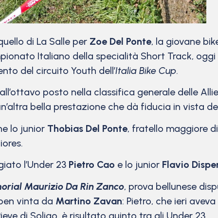
uello di La Salle per
Zoe Del Ponte
, la giovane bik
ionato Italiano della specialità Short Track, oggi
o del circuito Youth dell’
Italia Bike Cup
.
l’ottavo posto nella classifica generale delle Alli
n’altra bella prestazione che dà fiducia in vista deg
e lo junior
Thobias Del Ponte
, fratello maggiore d
iores.
iato l’Under 23
Pietro Cao
e lo junior
Flavio Dispe
orial Maurizio Da Rin Zanco
, prova bellunese dis
Open vinta da
Martino Zavan
: Pietro, che ieri avev
ieve di Soligo, è risultato quinto tra gli Under 23.