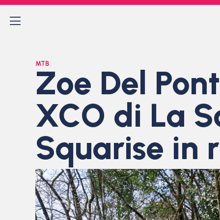
MTB
Zoe Del Pont
XCO di La Sa
Squarise in r