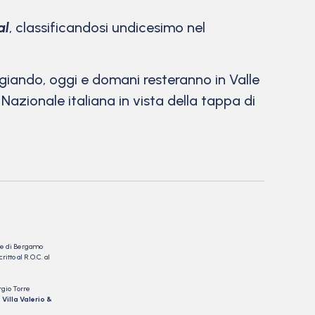
al
, classificandosi undicesimo nel
iando, oggi e domani resteranno in Valle
 Nazionale italiana in vista della tappa di
nale di Bergamo
itto al R.O.C. al
rgio Torre
 Villa Valerio &