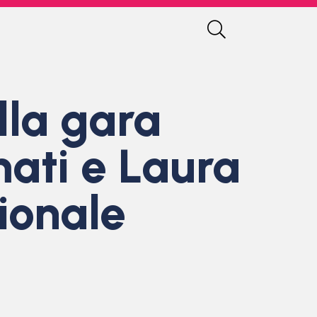
lla gara
mati e Laura
zionale