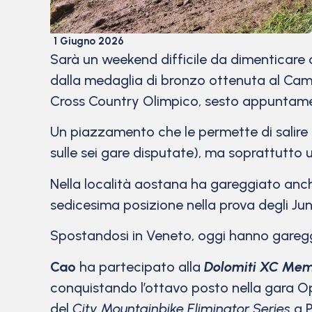
1 Giugno 2026
Sarà un weekend difficile da dimenticare q
dalla medaglia di bronzo ottenuta al Camp
Cross Country Olimpico, sesto appuntament
Un piazzamento che le permette di salire al
sulle sei gare disputate), ma soprattutto u
Nella località aostana ha gareggiato anch
sedicesima posizione nella prova degli Jun
Spostandosi in Veneto, oggi hanno garegg
Cao
ha partecipato alla
Dolomiti XC Mem
conquistando l’ottavo posto nella gara 
del
City Mountainbike Eliminator Series
a P