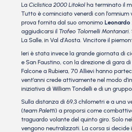
La
Ciclistica 2000 Litokol
ha terminato il m
Tutto è cominciato venerdì con l’omnium 
prova fornita dal suo omonimo
Leonardo 
aggiudicarsi il
Trofeo Tolomelli Montanari
.
La Salle, in Val d’Aosta. Vincitore il piemo
Ieri è stata invece la grande giornata di ci
e San Faustino, con la direzione di gara d
Falcone a Rubiera, 70 Allievi hanno parte
vent’anni crede attivamente nel modo d’int
iniziativa di William Tondelli e di un grupp
Sulla distanza di 69,3 chilometri e a una 
(
team Paletti
) a proporsi come combattivo 
traguardo volante del quinto giro. Solo ne
vengono neutralizzati. La corsa si decide i