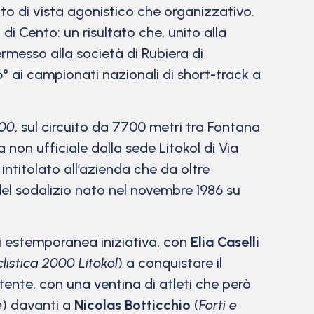
o di vista agonistico che organizzativo.
i Cento: un risultato che, unito alla
ermesso alla società di Rubiera di
 6° ai campionati nazionali di short-track a
000
, sul circuito da 7700 metri tra Fontana
non ufficiale dalla sede Litokol di Via
, intitolato all’azienda che da oltre
 del sodalizio nato nel novembre 1986 su
ni estemporanea iniziativa, con
Elia Caselli
clistica 2000 Litokol
) a conquistare il
tente, con una ventina di atleti che però
e
) davanti a
Nicolas Botticchio
(
Forti e