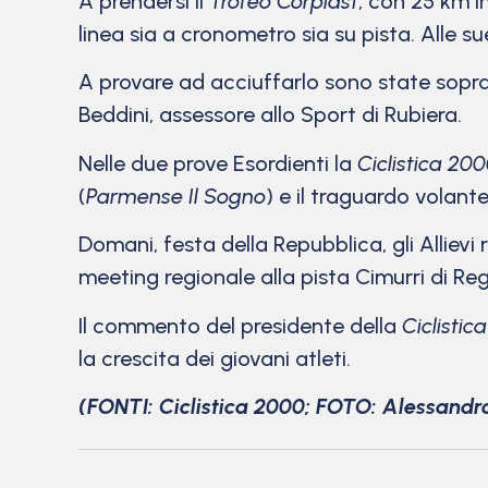
A prendersi il
Trofeo Corplast
, con 25 km in
linea sia a cronometro sia su pista. Alle s
A provare ad acciuffarlo sono state sopr
Beddini, assessore allo Sport di Rubiera.
Nelle due prove Esordienti la
Ciclistica 20
(
Parmense Il Sogno
) e il traguardo volante
Domani, festa della Repubblica, gli Allievi
meeting regionale alla pista Cimurri di Reg
Il commento del presidente della
Ciclistic
la crescita dei giovani atleti.
(FONTI: Ciclistica 2000; FOTO: Alessandr