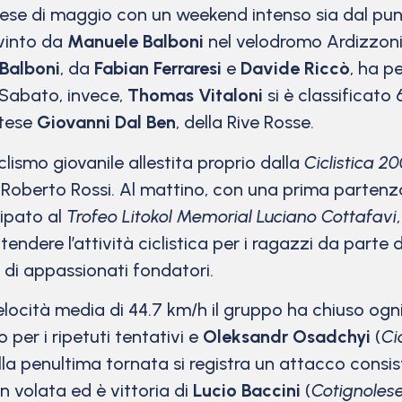
ese di maggio con un weekend intenso sia dal punt
vinto da
Manuele Balboni
nel velodromo Ardizzoni d
Balboni
, da
Fabian Ferraresi
e
Davide Riccò
, ha p
 Sabato, invece,
Thomas Vitaloni
si è classificato
ntese
Giovanni Dal Ben
, della Rive Rosse.
clismo giovanile allestita proprio dalla
Ciclistica 2
i Roberto Rossi. Al mattino, con una prima partenza 
cipato al
Trofeo Litokol Memorial Luciano Cottafavi
endere l’attività ciclistica per i ragazzi da parte
o di appassionati fondatori.
velocità media di 44.7 km/h il gruppo ha chiuso og
per i ripetuti tentativi e
Oleksandr Osadchyi
(
Ci
lla penultima tornata si registra un attacco consis
n volata ed è vittoria di
Lucio Baccini
(
Cotignoles