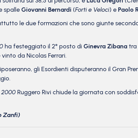
 solitaria sui 38,5 di percorso, è
Luca Gregori
(
Cre
ue spalle
Giovanni Bernardi
(
Forti e Veloci
) e
Paolo 
attutto le due formazioni che sono giunte seconda
00
ha festeggiato il 2° posto di
Ginevra Zibana
tra
 vinto da Nicolas Ferrari.
 riposeranno, gli Esordienti disputeranno il Gran Pr
gio.
a 2000
Ruggero Rivi chiude la giornata con soddisfa
o Zanfi)