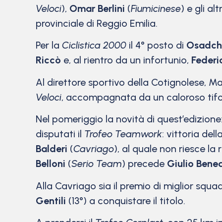
Veloci
),
Omar Berlini
(
Fiumicinese
) e gli alt
provinciale di Reggio Emilia.
Per la
Ciclistica 2000
il 4° posto di
Osadch
Riccò
e, al rientro da un infortunio,
Federi
Al direttore sportivo della Cotignolese, M
Veloci
, accompagnata da un caloroso tifo, 
Nel pomeriggio la novità di quest’edizione
disputati il
Trofeo Teamwork
: vittoria de
Balderi
(
Cavriago
), al quale non riesce la
Belloni
(
Serio Team
) precede
Giulio Bened
Alla Cavriago sia il premio di miglior squad
Gentili
(13°) a conquistare il titolo.