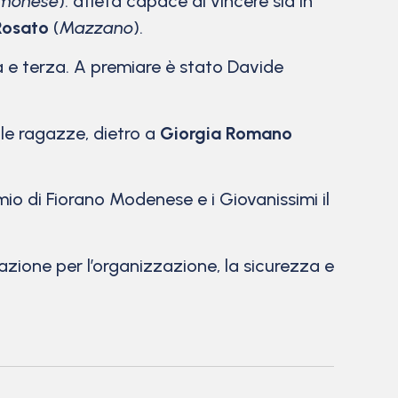
monese
): atleta capace di vincere sia in
Rosato
(
Mazzano
).
 e terza. A premiare è stato Davide
 le ragazze, dietro a
Giorgia Romano
emio di Fiorano Modenese e i Giovanissimi il
zione per l’organizzazione, la sicurezza e