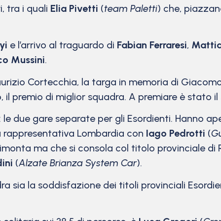
ri, tra i quali
Elia Pivetti
(
team Paletti
) che, piazzan
yi
e l’arrivo al traguardo di
Fabian Ferraresi
,
Mattia
co Mussini
.
aurizio Cortecchia, la targa in memoria di Giacomo
il premio di miglior squadra. A premiare è stato il
: le due gare separate per gli Esordienti. Hanno ape
lla rappresentativa Lombardia con
Iago Pedrotti
(
Gu
 rimonta ma che si consola col titolo provinciale di 
ini
(
Alzate Brianza System Car
).
ra sia la soddisfazione dei titoli provinciali Esordi