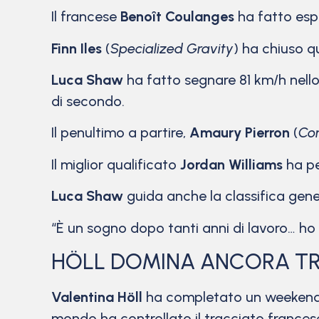
Il francese
Benoît Coulanges
ha fatto espl
Finn Iles
(
Specialized Gravity
) ha chiuso q
Luca Shaw
ha fatto segnare 81 km/h nell
di secondo.
Il penultimo a partire,
Amaury Pierron
(
Co
Il miglior qualificato
Jordan Williams
ha pe
Luca Shaw
guida anche la classifica gen
“È un sogno dopo tanti anni di lavoro… ho 
HÖLL DOMINA ANCORA TR
Valentina Höll
ha completato un weekend p
mondo ha controllato il tracciato francese