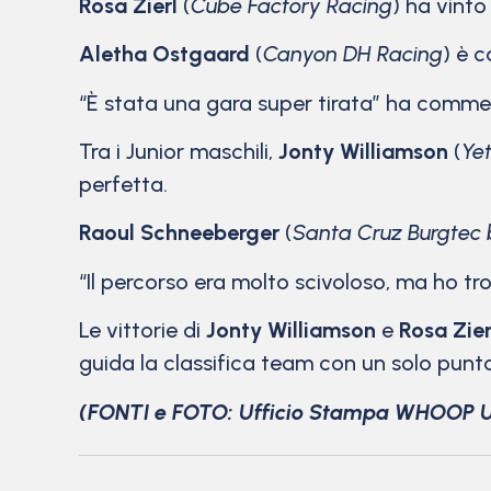
Rosa Zierl
(
Cube Factory Racing
) ha vinto
Aletha Ostgaard
(
Canyon DH Racing
) è 
“È stata una gara super tirata” ha commen
Tra i Junior maschili,
Jonty Williamson
(
Ye
perfetta.
Raoul Schneeberger
(
Santa Cruz Burgte
“Il percorso era molto scivoloso, ma ho tro
Le vittorie di
Jonty Williamson
e
Rosa Zier
guida la classifica team con un solo punt
(FONTI e FOTO: Ufficio Stampa WHOOP UC