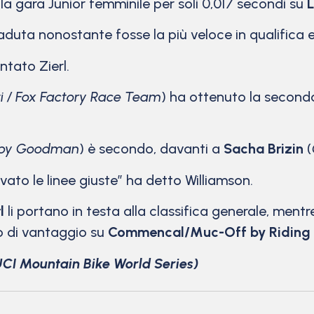
 la gara Junior femminile per soli 0,017 secondi su
L
caduta nonostante fosse la più veloce in qualifica 
tato Zierl.
ti / Fox Factory Race Team
) ha ottenuto la second
c by Goodman
) è secondo, davanti a
Sacha Brizin
(
vato le linee giuste” ha detto Williamson.
l
li portano in testa alla classifica generale, ment
o di vantaggio su
Commencal/Muc-Off by Riding 
I Mountain Bike World Series)