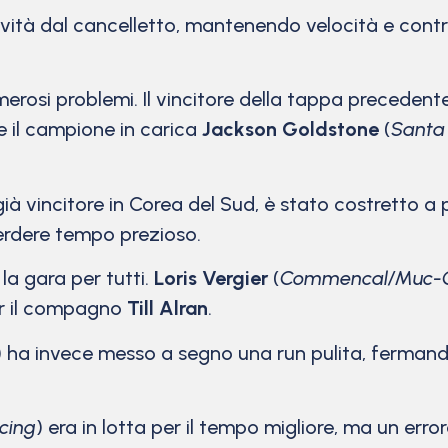
ità dal cancelletto, mantenendo velocità e control
merosi problemi. Il vincitore della tappa preceden
 il campione in carica
Jackson Goldstone
(
Santa
 già vincitore in Corea del Sud, è stato costretto a
erdere tempo prezioso.
la gara per tutti.
Loris Vergier
(
Commencal/Muc-Of
per il compagno
Till Alran
.
) ha invece messo a segno una run pulita, fermand
cing
) era in lotta per il tempo migliore, ma un error