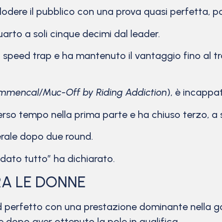
odere il pubblico con una prova quasi perfetta, p
uarto a soli cinque decimi dal leader.
o speed trap e ha mantenuto il vantaggio fino al
mmencal/Muc-Off by Riding Addiction
), è incappa
rso tempo nella prima parte e ha chiuso terzo, a se
erale dopo due round.
dato tutto” ha dichiarato.
A LE DONNE
erfetto con una prestazione dominante nella gar
 dopo aver ottenuto la pole in qualifica.