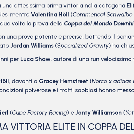
 una attesissima prima vittoria nella categoria El
des, mentre
Valentina Höll
(
Commencal Schwalbe b
 due volte la prova della
Coppa del Mondo Downhil
on una prova potente e precisa, battendo il beni
icato
Jordan Williams
(
Specialized Gravity
) ha chiu
anni per
Luca Shaw
, autore di una run velocissima
Höll
, davanti a
Gracey Hemstreet
(
Norco x adidas 
condizioni polverose e i tratti sabbiosi hanno messo 
ierl
(
Cube Factory Racing
) e
Jonty Williamson
(
Yet
A VITTORIA ELITE IN COPPA D