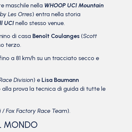
ite maschile nella
WHOOP UCI Mountain
y Les Orres
) entra nella storia
l UCI
nello stesso venue.
amino di casa
Benoît Coulanges
(
Scott
so terzo.
 fino a 81 km/h su un tracciato secco e
Race Division
) e
Lisa Baumann
alla prova la tecnica di guida di tutte le
i / Fox Factory Race Team
).
EL MONDO