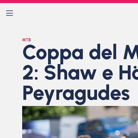
MTB
Coppa del M
2: Shaw e Hö
Peyragudes