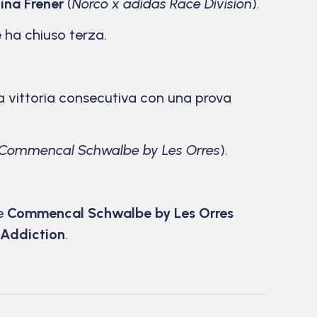
ina Frener
(
Norco x adidas Race Division
).
e ha chiuso terza.
a vittoria consecutiva con una prova
Commencal Schwalbe by Les Orres
).
re
Commencal Schwalbe by Les Orres
Addiction
.