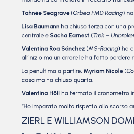
Tahnée Seagrave
(
Orbea FMD Racing
) no
Lisa Baumann
ha chiuso terza con una pr
centrale e
Sacha Earnest
(
Trek – Unbroke
Valentina Roa Sánchez
(
MS-Racing
) ha 
all’inizio ma un errore le ha fatto perde
La penultima a partire,
Myriam Nicole
(
Co
casa ma ha chiuso quarta.
Valentina Höll
ha fermato il cronometro in
“Ho imparato molto rispetto allo scorso an
ZIERL E WILLIAMSON DOMI