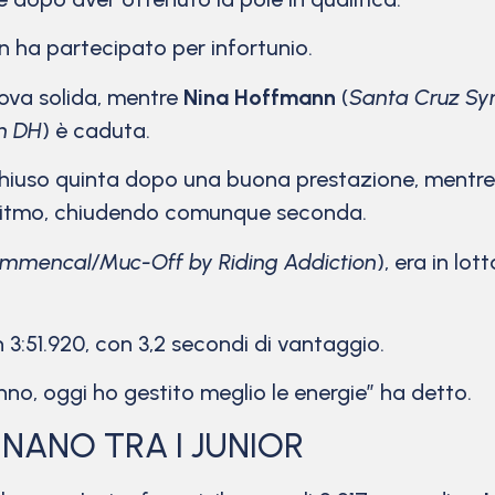
n ha partecipato per infortunio.
ova solida, mentre
Nina Hoffmann
(
Santa Cruz Sy
n DH
) è caduta.
chiuso quinta dopo una buona prestazione, mentr
re ritmo, chiudendo comunque seconda.
mmencal/Muc-Off by Riding Addiction
), era in lot
 3:51.920, con 3,2 secondi di vantaggio.
no, oggi ho gestito meglio le energie” ha detto.
NANO TRA I JUNIOR