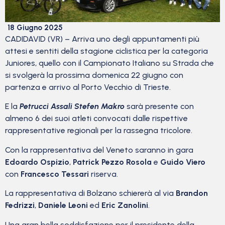
18 Giugno 2025
CADIDAVID (VR) – Arriva uno degli appuntamenti più
attesi e sentiti della stagione ciclistica per la categoria
Juniores, quello con il Campionato Italiano su Strada che
si svolgerà la prossima domenica 22 giugno con
partenza e arrivo al Porto Vecchio di Trieste.
E la
Petrucci Assali Stefen Makro
sarà presente con
almeno 6 dei suoi atleti convocati dalle rispettive
rappresentative regionali per la rassegna tricolore.
Con la rappresentativa del Veneto saranno in gara
Edoardo Ospizio
,
Patrick Pezzo Rosola
e
Guido Viero
con
Francesco Tessari
riserva.
La rappresentativa di Bolzano schiererà al via
Brandon
Fedrizzi
,
Daniele Leoni
ed
Eric Zanolini
.
Una gran bella soddisfazione per il presidente della