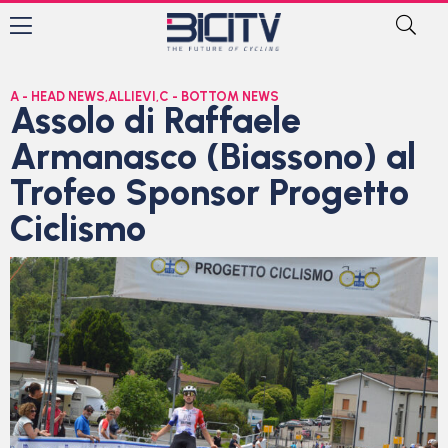
A - HEAD NEWS
,
ALLIEVI
,
C - BOTTOM NEWS
Assolo di Raffaele
Armanasco (Biassono) al
Trofeo Sponsor Progetto
Ciclismo