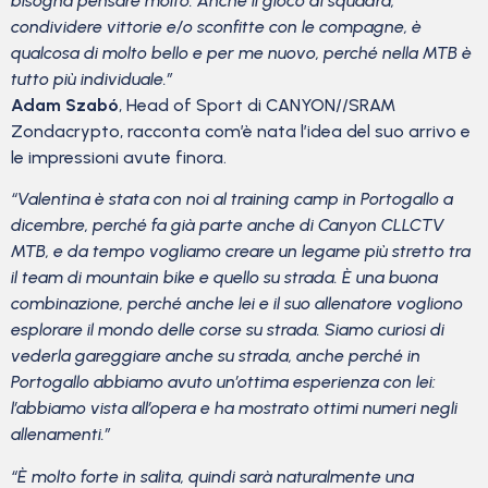
bisogna pensare molto. Anche il gioco di squadra,
condividere vittorie e/o sconfitte con le compagne, è
qualcosa di molto bello e per me nuovo, perché nella MTB è
tutto più individuale.”
Adam Szabó
, Head of Sport di CANYON//SRAM
Zondacrypto, racconta com’è nata l’idea del suo arrivo e
le impressioni avute finora.
“Valentina è stata con noi al training camp in Portogallo a
dicembre, perché fa già parte anche di Canyon CLLCTV
MTB, e da tempo vogliamo creare un legame più stretto tra
il team di mountain bike e quello su strada. È una buona
combinazione, perché anche lei e il suo allenatore vogliono
esplorare il mondo delle corse su strada. Siamo curiosi di
vederla gareggiare anche su strada, anche perché in
Portogallo abbiamo avuto un’ottima esperienza con lei:
l’abbiamo vista all’opera e ha mostrato ottimi numeri negli
allenamenti.”
“È molto forte in salita, quindi sarà naturalmente una