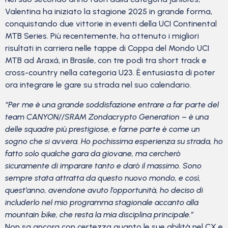
Valentina ha iniziato la stagione 2025 in grande forma,
conquistando due vittorie in eventi della UCI Continental
MTB Series. Più recentemente, ha ottenuto i migliori
risultati in carriera nelle tappe di Coppa del Mondo UCI
MTB ad Araxá, in Brasile, con tre podi tra short track e
cross-country nella categoria U23. È entusiasta di poter
ora integrare le gare su strada nel suo calendario.
“Per me è una grande soddisfazione entrare a far parte del
team CANYON//SRAM Zondacrypto Generation
–
è una
delle squadre più prestigiose, e farne parte è come un
sogno che si avvera. Ho pochissima esperienza su strada, ho
fatto solo qualche gara da giovane, ma cercherò
sicuramente di imparare tanto e darò il massimo. Sono
sempre stata attratta da questo nuovo mondo, e così,
quest’anno, avendone avuto l’opportunità, ho deciso di
includerlo nel mio programma stagionale accanto alla
mountain bike, che resta la mia disciplina principale.”
Non sa ancora con certezza quanto le sue abilità nel CX e