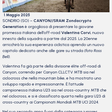
1 Maggio 2025
SONDRIO (SO) –
CANYON//SRAM Zondacrypto
Generation
è orgogliosa di presentare la giovane
promessa italiana dell’off-road
Valentina Corvi
, nuovo
innesto della squadra a partire dal 2025. La 20enne
arricchirà la sua esperienza ciclistica aprendo un nuovo
capitolo dedicato anche alle gare su strada
(foto Ross
Bell)
.
Valentina fa già parte della divisione élite off-road di
Canyon, correndo per Canyon CLLCTV MTB sia nel
ciclocross che nella mountain bike, e ha mostrato uno
sviluppo rapido e impressionante. È l’attuale
campionessa italiana U23 sia nel cross-country MTB che
nel ciclocross, e si è classificata quarta nella gara U23 di
cross-country ai Campionati Mondiali MTB UCI 2024.
Nel suo secondo anno fuori dalla categoria juniores,