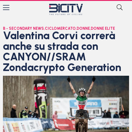
B - SECONDARY NEWS
,
CICLOMERCATO
,
DONNE
,
DONNE ELITE
Valentina Corvi correrà
anche su strada con
CANYON//SRAM
Zondacrypto Generation