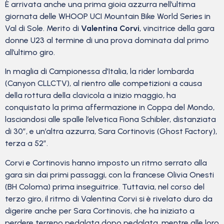
È arrivata anche una prima gioia azzurra nell’ultima
giornata delle WHOOP UCI Mountain Bike World Series in
Val di Sole. Merito di
Valentina Corvi
, vincitrice della gara
donne U23 al termine di una prova dominata dal primo
all’ultimo giro.
In maglia di Campionessa d’Italia, la rider lombarda
(Canyon CLLCTV), al rientro alle competizioni a causa
della rottura della clavicola a inizio maggio, ha
conquistato la prima affermazione in Coppa del Mondo,
lasciandosi alle spalle l’elvetica Fiona Schibler, distanziata
di 30”, e un’altra azzurra, Sara Cortinovis (Ghost Factory),
terza a 52”.
Corvi e Cortinovis hanno imposto un ritmo serrato alla
gara sin dai primi passaggi, con la francese Olivia Onesti
(BH Coloma) prima inseguitrice. Tuttavia, nel corso del
terzo giro, il ritmo di Valentina Corvi si è rivelato duro da
digerire anche per Sara Cortinovis, che ha iniziato a
perdere terreno pedalata dopo pedalata, mentre alle loro