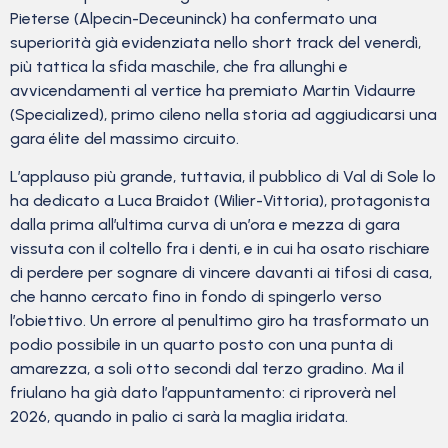
Pieterse (Alpecin-Deceuninck) ha confermato una
superiorità già evidenziata nello short track del venerdì,
più tattica la sfida maschile, che fra allunghi e
avvicendamenti al vertice ha premiato Martin Vidaurre
(Specialized), primo cileno nella storia ad aggiudicarsi una
gara élite del massimo circuito.
L’applauso più grande, tuttavia, il pubblico di Val di Sole lo
ha dedicato a Luca Braidot (Wilier-Vittoria), protagonista
dalla prima all’ultima curva di un’ora e mezza di gara
vissuta con il coltello fra i denti, e in cui ha osato rischiare
di perdere per sognare di vincere davanti ai tifosi di casa,
che hanno cercato fino in fondo di spingerlo verso
l’obiettivo. Un errore al penultimo giro ha trasformato un
podio possibile in un quarto posto con una punta di
amarezza, a soli otto secondi dal terzo gradino. Ma il
friulano ha già dato l’appuntamento: ci riproverà nel
2026, quando in palio ci sarà la maglia iridata.