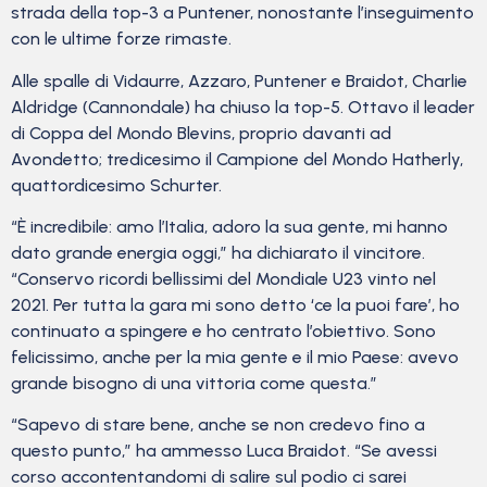
strada della top-3 a Puntener, nonostante l’inseguimento
con le ultime forze rimaste.
Alle spalle di Vidaurre, Azzaro, Puntener e Braidot, Charlie
Aldridge (Cannondale) ha chiuso la top-5. Ottavo il leader
di Coppa del Mondo Blevins, proprio davanti ad
Avondetto; tredicesimo il Campione del Mondo Hatherly,
quattordicesimo Schurter.
“È incredibile: amo l’Italia, adoro la sua gente, mi hanno
dato grande energia oggi,” ha dichiarato il vincitore.
“Conservo ricordi bellissimi del Mondiale U23 vinto nel
2021. Per tutta la gara mi sono detto ‘ce la puoi fare’, ho
continuato a spingere e ho centrato l’obiettivo. Sono
felicissimo, anche per la mia gente e il mio Paese: avevo
grande bisogno di una vittoria come questa.”
“Sapevo di stare bene, anche se non credevo fino a
questo punto,” ha ammesso Luca Braidot. “Se avessi
corso accontentandomi di salire sul podio ci sarei