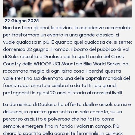
22 Giugno 2025
Non bastano gli anni, le edizioni, le esperienze accumulate
per trasformare un evento in una grande classica: ci
vuole qualcosa in più. E quando quel qualcosa c’è, si sente:
domenica 22 giugno, il rombo, il boato del pubblico di Val
di Sole, raccolto a Daolasa per lo spettacolo del Cross
Country delle WHOOP UCI Mountain Bike World Series, ha
raccontato meglio di ogni altra cosa il perché questa
valle trentina sia diventata una delle capitali mondiali del
fuoristrada, amata e celebrata da tutti i più grandi
protagonisti in quasi 20 anni di storia ai massimi livelli.
La domenica di Daolasa ha offerto duelli e assoli, sorrisi e
delusioni, in quattro gare sotto un sole cocente, su un
percorso asciutto e polveroso che ha fatto, come
sempre, emergere fino in fondo i valori in campo. Più
chiaro lo spartito della gara élite femminile, in cui Puck