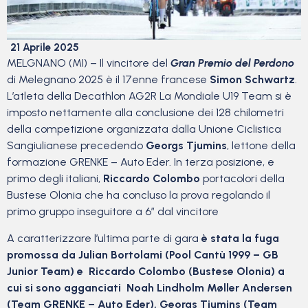
21 Aprile 2025
MELGNANO (MI) – Il vincitore del
Gran Premio del Perdono
di Melegnano 2025 è il 17enne francese
Simon Schwartz
.
L’atleta della Decathlon AG2R La Mondiale U19 Team si è
imposto nettamente alla conclusione dei 128 chilometri
della competizione organizzata dalla Unione Ciclistica
Sangiulianese precedendo
Georgs Tjumins
, lettone della
formazione GRENKE – Auto Eder. In terza posizione, e
primo degli italiani,
Riccardo Colombo
portacolori della
Bustese Olonia che ha concluso la prova regolando il
primo gruppo inseguitore a 6” dal vincitore
A caratterizzare l’ultima parte di gara
è stata la fuga
promossa da Julian Bortolami (Pool Cantù 1999 – GB
Junior Team) e Riccardo Colombo (Bustese Olonia) a
cui si sono agganciati Noah Lindholm Møller Andersen
(Team GRENKE – Auto Eder), Georgs Tjumins (Team