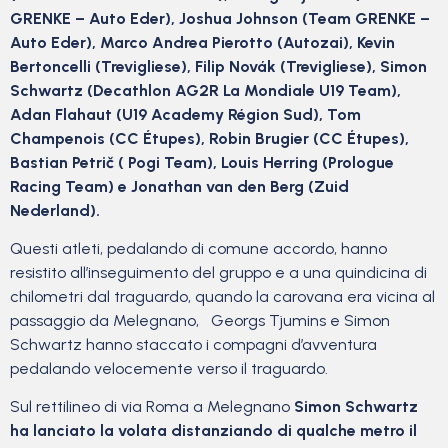
GRENKE – Auto Eder), Joshua Johnson (Team GRENKE –
Auto Eder), Marco Andrea Pierotto (Autozai), Kevin
Bertoncelli (Trevigliese), Filip Novák (Trevigliese), Simon
Schwartz (Decathlon AG2R La Mondiale U19 Team),
Adan Flahaut (U19 Academy Région Sud), Tom
Champenois (CC Étupes), Robin Brugier (CC Étupes),
Bastian Petrič ( Pogi Team), Louis Herring (Prologue
Racing Team) e Jonathan van den Berg (Zuid
Nederland).
Questi atleti, pedalando di comune accordo, hanno
resistito all’inseguimento del gruppo e a una quindicina di
chilometri dal traguardo, quando la carovana era vicina al
passaggio da Melegnano, Georgs Tjumins e Simon
Schwartz hanno staccato i compagni d’avventura
pedalando velocemente verso il traguardo.
Sul rettilineo di via Roma a Melegnano
Simon Schwartz
ha lanciato la volata distanziando di qualche metro il