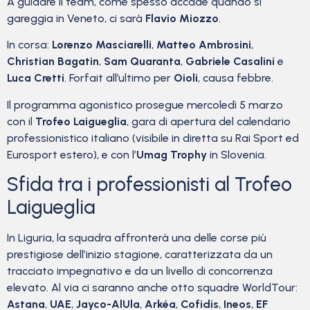
A guidare il team, come spesso accade quando si
gareggia in Veneto, ci sarà
Flavio Miozzo
.
In corsa:
Lorenzo Masciarelli
,
Matteo Ambrosini
,
Christian Bagatin
,
Sam Quaranta
,
Gabriele Casalini
e
Luca Cretti
. Forfait all’ultimo per
Oioli
, causa febbre.
Il programma agonistico prosegue mercoledì 5 marzo
con il
Trofeo Laigueglia
, gara di apertura del calendario
professionistico italiano (visibile in diretta su Rai Sport ed
Eurosport estero), e con l’
Umag Trophy
in Slovenia.
Sfida tra i professionisti al Trofeo
Laigueglia
In Liguria, la squadra affronterà una delle corse più
prestigiose dell’inizio stagione, caratterizzata da un
tracciato impegnativo e da un livello di concorrenza
elevato. Al via ci saranno anche otto squadre WorldTour:
Astana
,
UAE
,
Jayco-AlUla
,
Arkéa
,
Cofidis
,
Ineos
,
EF