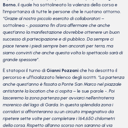
Borno
, il quale ha sottolineato la valenza della corsa e
l’importanza di tutte le persone che le ruotano attorno.
“Grazie al nostro piccolo esercito di
collaboratori
–
sottolinea -,
possiamo fin d’ora affermare che anche
quest’anno la manifestazione dovrebbe
ottenere un buon
successo di partecipazione e di pubblico. Da sempre ci
piace tenere i piedi sempre ben
ancorati per terra, ma
siamo convinti che anche questa volta lo spettacolo sarà di
grande spessore”
.
È statopoi il turno di
Gianni Pozzani
che ha descritto il
percorso e ufficializzato l’elenco degli iscritti.
“La partenza
anche quest’anno è fissata a Ponte San Marco nel piazzale
antistante la location che ci ospita
– le sue parole -.
Poi
lasceremo la zona partenza per avviarci nell’entroterra
morenico del lago di Garda. In questa splendida zona i
corridori si affronteranno su un circuito impegnativo da
ripetere sette volte per completare i 164,650 chilometri
della corsa. Rispetto all’anno scorso non saranno al via