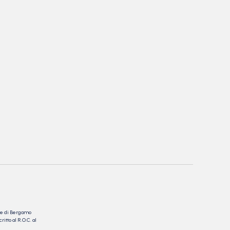
nale di Bergamo
itto al R.O.C. al