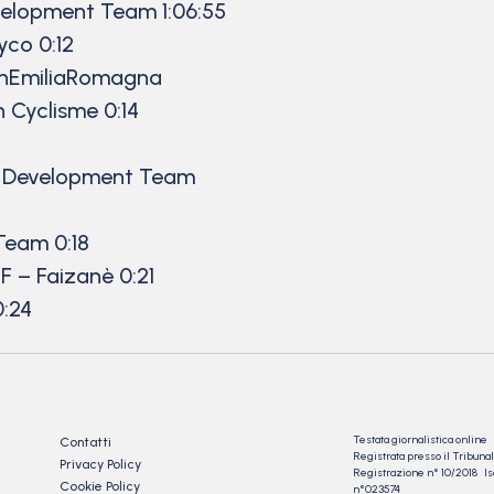
elopment Team 1:06:55
co 0:12
inEmiliaRomagna
 Cyclisme 0:14
k Development Team
Team 0:18
F – Faizanè 0:21
:24
Testata giornalistica online
Contatti
Registrata presso il Tribu
Privacy Policy
Registrazione n° 10/2018 Iscr
Cookie Policy
n°023574