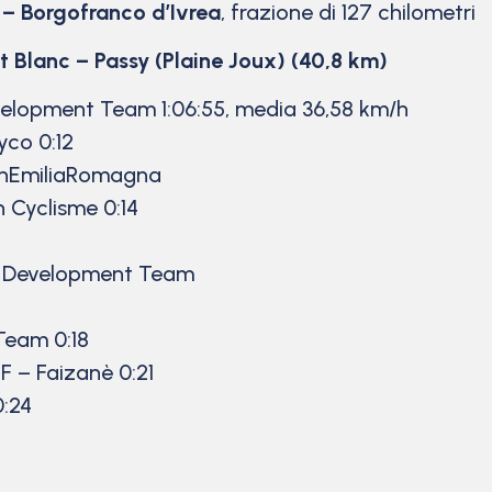
 – Borgofranco d’Ivrea
, frazione di 127 chilometri
t Blanc – Passy (Plaine Joux) (40,8 km)
elopment Team 1:06:55, media 36,58 km/h
co 0:12
inEmiliaRomagna
 Cyclisme 0:14
k Development Team
Team 0:18
F – Faizanè 0:21
:24