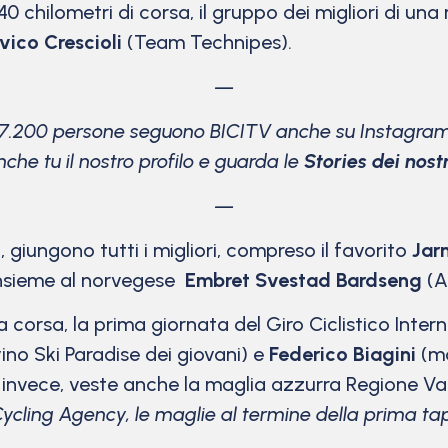
40 chilometri di corsa, il gruppo dei migliori di 
vico Crescioli
(Team Technipes).
—
17.200 persone seguono BICITV anche su Instagram
che tu il nostro profilo e guarda le
Stories dei nostri
—
, giungono tutti i migliori, compreso il favorito
Jar
 insieme al norvegese
Embret
Svestad Bardseng
(A
la corsa, la prima giornata del Giro Ciclistico Inte
no Ski Paradise dei giovani) e
Federico Biagini
(ma
ev, invece, veste anche la maglia azzurra Regione Va
 Cycling Agency, le maglie al termine della prima ta