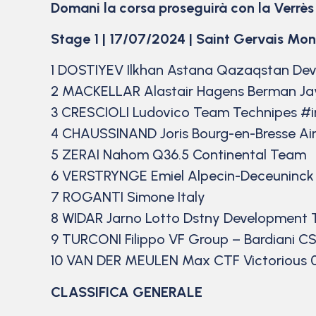
Domani la corsa proseguirà con la Verrès
Stage 1 | 17/07/2024 | Saint Gervais Mon
1 DOSTIYEV Ilkhan Astana Qazaqstan Dev
2 MACKELLAR Alastair Hagens Berman Jay
3 CRESCIOLI Ludovico Team Technipes #
4 CHAUSSINAND Joris Bourg-en-Bresse Ain
5 ZERAI Nahom Q36.5 Continental Team
6 VERSTRYNGE Emiel Alpecin-Deceuninc
7 ROGANTI Simone Italy
8 WIDAR Jarno Lotto Dstny Development 
9 TURCONI Filippo VF Group – Bardiani CS
10 VAN DER MEULEN Max CTF Victorious 0
CLASSIFICA GENERALE