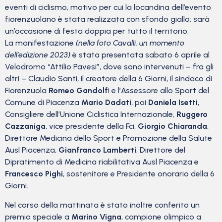
eventi di ciclismo, motivo per cui la locandina dell’evento
fiorenzuolano è stata realizzata con sfondo giallo: sarà
un’occasione di festa doppia per tutto il territorio.
La manifestazione
(nella foto Cavalli, un momento
dell’edizione 2023)
è stata presentata sabato 6 aprile al
Velodromo “Attilio Pavesi”, dove sono intervenuti – fra gli
altri – Claudio Santi, il creatore della 6 Giorni, il sindaco di
Fiorenzuola
Romeo Gandolf
i e l’Assessore allo Sport del
Comune di Piacenza
Mario Dadati
, poi
Daniela Isetti
,
Consigliere dell’Unione Ciclistica Internazionale,
Ruggero
Cazzaniga
, vice presidente della Fci,
Giorgio Chiaranda
,
Direttore Medicina dello Sport e Promozione della Salute
Ausl Piacenza,
Gianfranco Lamberti
, Direttore del
Dipratimento di Medicina riabilitativa Ausl Piacenza e
Francesco Pighi
, sostenitore e Presidente onorario della 6
Giorni.
Nel corso della mattinata è stato inoltre conferito un
premio speciale a
Marino Vigna
, campione olimpico a