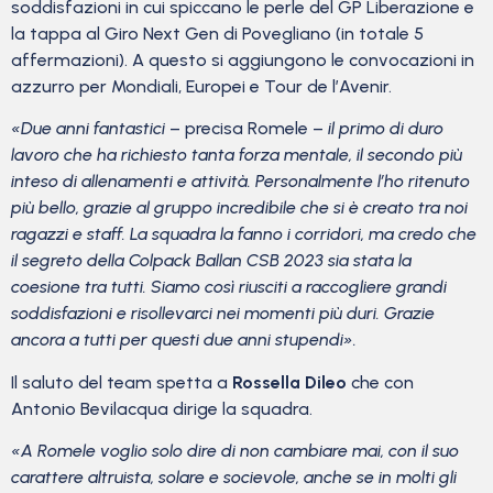
soddisfazioni in cui spiccano le perle del GP Liberazione e
la tappa al Giro Next Gen di Povegliano (in totale 5
affermazioni). A questo si aggiungono le convocazioni in
azzurro per Mondiali, Europei e Tour de l’Avenir.
«Due anni fantastici
– precisa Romele –
il primo di duro
lavoro che ha richiesto tanta forza mentale, il secondo più
inteso di allenamenti e attività. Personalmente l’ho ritenuto
più bello, grazie al gruppo incredibile che si è creato tra noi
ragazzi e staff. La squadra la fanno i corridori, ma credo che
il segreto della Colpack Ballan CSB 2023 sia stata la
coesione tra tutti. Siamo così riusciti a raccogliere grandi
soddisfazioni e risollevarci nei momenti più duri. Grazie
ancora a tutti per questi due anni stupendi».
Il saluto del team spetta a
Rossella Dileo
che con
Antonio Bevilacqua dirige la squadra.
«A Romele voglio solo dire di non cambiare mai, con il suo
carattere altruista, solare e socievole, anche se in molti gli