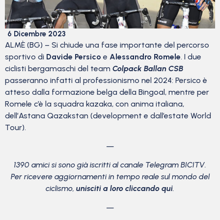
6 Dicembre 2023
ALMÈ (BG) – Si chiude una fase importante del percorso
sportivo di
Davide Persico
e
Alessandro Romele
. I due
ciclisti bergamaschi del team
Colpack Ballan CSB
passeranno infatti al professionismo nel 2024: Persico è
atteso dalla formazione belga della Bingoal, mentre per
Romele c’è la squadra kazaka, con anima italiana,
dell’Astana Qazakstan (development e dall’estate World
Tour).
—
1390 amici si sono già iscritti al canale Telegram BICITV.
Per ricevere aggiornamenti in tempo reale sul mondo del
ciclismo,
unisciti a loro cliccando qui
.
—