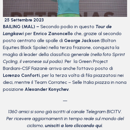
25 Settembre 2023
BAILING (MAL) –
Secondo podio in questo
Tour de
Langkawi
per
Enrico Zanoncello
che, grazie al secondo
posto centrato alle spalle di
George Jackson
(Bolton
Equities Black Spoke) nella terza frazione, conquista la
maglia di leader della classifica generale
(nella foto Sprint
Cycling, il veronese sul podio).
Per la Green Project
Bardiani-CSF Faizanè arriva anche l’ottavo posto di
Lorenzo Conforti
, per la terza volta di fila piazzatosi nei
dieci, mentre il Team Corratec – Selle Italia piazza in nona
posizione
Alexander Konychev
.
—
1360 amici si sono già iscritti al canale Telegram BICITV.
Per ricevere aggiornamenti in tempo reale sul mondo del
ciclismo,
unisciti a loro cliccando qui
.