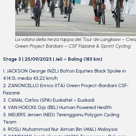
La volata della terza tappa del Tour de Langkawi – Cred
Green Project Bardiani – CSF Faizanè & Sprint Cycling
Stage 3 | 25/09/2023 | Jeli – Baling (183 km)
1. JACKSON George (NZL) Bolton Equities Black Spoke in
4:14:13, media 43,22 km/h
2. ZANONCELLO Enrico (ITA) Green Project-Bardiani CSF-
Faizanè
3. CANAL Carlos (SPA) Euskaltel – Euskadi
4. VAN HOECKE Gijs (BEL) Human Powered Health
5. MEIJERS Jeroen (NED) Terengganu Polygon Cycling
Team
6. ROSLI Muhammad Nur Aiman Bin (MAL) Malaysia