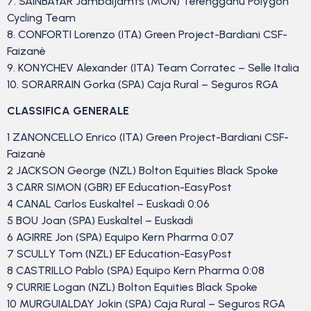
7. SAINBAYAR Jambaljamts (MON) Terengganu Polygon
Cycling Team
8. CONFORTI Lorenzo (ITA) Green Project-Bardiani CSF-
Faizanè
9. KONYCHEV Alexander (ITA) Team Corratec – Selle Italia
10. SORARRAIN Gorka (SPA) Caja Rural – Seguros RGA
CLASSIFICA GENERALE
1 ZANONCELLO Enrico (ITA) Green Project-Bardiani CSF-
Faizanè
2 JACKSON George (NZL) Bolton Equities Black Spoke
3 CARR SIMON (GBR) EF Education-EasyPost
4 CANAL Carlos Euskaltel – Euskadi 0:06
5 BOU Joan (SPA) Euskaltel – Euskadi
6 AGIRRE Jon (SPA) Equipo Kern Pharma 0:07
7 SCULLY Tom (NZL) EF Education-EasyPost
8 CASTRILLO Pablo (SPA) Equipo Kern Pharma 0:08
9 CURRIE Logan (NZL) Bolton Equities Black Spoke
10 MURGUIALDAY Jokin (SPA) Caja Rural – Seguros RGA