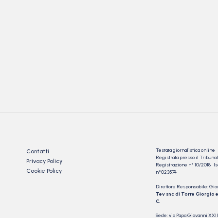
Testata giornalistica online
Contatti
Registrata presso il Tribu
Privacy Policy
Registrazione n° 10/2018 Iscr
Cookie Policy
n°023574
Direttore Responsabile: Gio
Tev snc di Torre Giorgio e
C.
Sede: via Papa Giovanni XXII