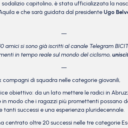
el sodalizio capitolino, è stata ufficializzata la nas
l’Aquila e che sarà guidata dal presidente
Ugo Belv
—
40 amici si sono già iscritti al canale Telegram BICI
menti in tempo reale sul mondo del ciclismo,
unisci
—
ex compagni di squadra nelle categorie giovanili,
e obiettivo: da un lato mettere le radici in Abruzz
are in modo che i ragazzi più promettenti possano de
le tanti successi e una esperienza pluridecennale.
ha centrato oltre 20 successi nelle tre categorie Eso