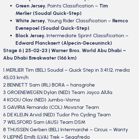
Green Jersey
, Points Classification –
Tim
Merlier (Soudal Quick-Step)
White Jersey
, Young Rider Classification –
Remco
Evenepoel (Soudal Quick-Step)
Black Jersey
, Intermediate Sprint Classification –
Edward Planckaert (Alpecin-Deceuninck)
Stage 6 | 25-02-23 | Warner Bros. World Abu Dhabi –
Abu Dhabi Breakwater (166 km)
1 MERLIER Tim (BEL) Soudal – Quick Step in 3:41:12, media
45,03 km/h
2 BENNETT Sam (IRL) BORA – hansgrohe
3 GROENEWEGEN Dylan (NED) Team Jayco AlUla
4 KOOIJ Olav (NED) Jumbo-Visma
5 GAVIRIA Fernando (COL) Movistar Team
6 DE KLEIJN Arvid (NED) Tudor Pro Cycling Team
7 WELSFORD Sam (AUS) Team DSM
8 THIJSSEN Gerben (BEL) Intermarché – Circus – Wanty
9 LIEPIŅŠ Emīls (LVA) Trek – Segafredo