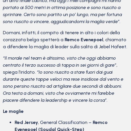
un altro finale caotico, ma oggi I miei compagni mi hanno
portato ai 500 metri in ottima posizione e sono riuscito a
sprintare. Certo sono partito un po’ lungo, ma per fortuna
sono riuscito a vincere, aggiudicandomi la maglia verde”.
Domani, infatti, il compito di tenere in alto i colori della
corazzata belga spetterà a
Remco Evenepoel
, chiamato
a difendere la maglia di leader sulla salita di Jebel Hafeet.
“Il morale nel team è altissimo, visto che oggi abbiamo
centrato il terzo successo di tappa in sei giorni di gare”
,
spiega l’iridato.
“Io sono riuscito a stare fuori dai guai
durante queste tappe veloci ma rese insidiose dal vento e
sono persino riuscito ad artigliare due secondi di abbuoni.
Ora testa a domani, visto che ovviamente mi farebbe
piacere difendere la leadership e vincere la corsa”.
Le maglie
Red Jersey
, General Classification –
Remco
Evenepoel (Soudal Quick-Step)