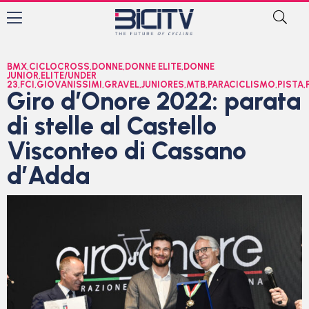
BMX
,
CICLOCROSS
,
DONNE
,
DONNE ELITE
,
DONNE
JUNIOR
,
ELITE/UNDER
23
,
FCI
,
GIOVANISSIMI
,
GRAVEL
,
JUNIORES
,
MTB
,
PARACICLISMO
,
PISTA
,
Giro d’Onore 2022: parata
di stelle al Castello
Visconteo di Cassano
d’Adda