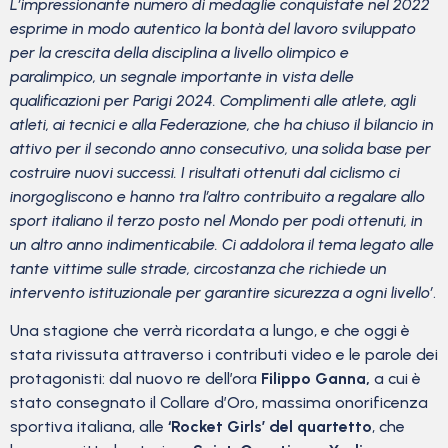
L’impressionante numero di medaglie conquistate nel 2022
esprime in modo autentico la bontà del lavoro sviluppato
per la crescita della disciplina a livello olimpico e
paralimpico, un segnale importante in vista delle
qualificazioni per Parigi 2024. Complimenti alle atlete, agli
atleti, ai tecnici e alla Federazione, che ha chiuso il bilancio in
attivo per il secondo anno consecutivo, una solida base per
costruire nuovi successi. I risultati ottenuti dal ciclismo ci
inorgogliscono e hanno tra l’altro contribuito a regalare allo
sport italiano il terzo posto nel Mondo per podi ottenuti, in
un altro anno indimenticabile. Ci addolora il tema legato alle
tante vittime sulle strade, circostanza che richiede un
intervento istituzionale per garantire sicurezza a ogni livello’
.
Una stagione che verrà ricordata a lungo, e che oggi è
stata rivissuta attraverso i contributi video e le parole dei
protagonisti: dal nuovo re dell’ora
Filippo Ganna,
a cui è
stato consegnato il Collare d’Oro, massima onorificenza
sportiva italiana, alle
‘Rocket Girls’ del quartetto
, che