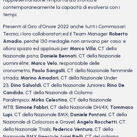
contemporaneamente la capacità di evolversi con i
tempi.
Presenti al Giro d’Onore 2022 anche tutti i Commissari
Tecnici, i loro collaboratori ed il Team Manager
Roberto
Amadio
, perché 130 medaglie non arrivano per caso: e
allora spazio ed applausi per
Marco Villa
, CT della
Nazionale pista;
Daniele Bennati
, CT della Nazionale
uomini élite;
Marco Velo
, responsabile delle
cronometro;
Paolo Sangalli
, CT della Nazionale femminile
strada;
Marino Amadori
, CT della Nazionale Under
23;
Dino Salvoldi
, CT della Nazionale Juniores;
Rino De
Candido
, CT della Nazionale di Ciclismo
Paralimpico;
Mirko Celestino
, CT della Nazionale
MTB;
Simone Fabbri
, CT della Nazionale DH/4X;
Tommaso
Lupi
, CT della Nazionale BMX;
Daniele Pontoni
, CT della
Nazionale di Ciclocross e Gravel;
Angelo Rocchetti
, CT
della Nazionale Trials;
Federico Ventura
, CT della
Nazionale BMX Freestyle;
Luigi Bielli
, CT del ciclismo