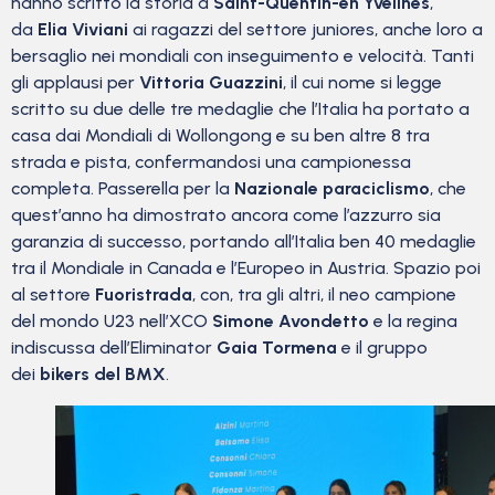
hanno scritto la storia a
Saint-Quentin-en Yvelines
,
da
Elia Viviani
ai ragazzi del settore juniores, anche loro a
bersaglio nei mondiali con inseguimento e velocità. Tanti
gli applausi per
Vittoria Guazzini
, il cui nome si legge
scritto su due delle tre medaglie che l’Italia ha portato a
casa dai Mondiali di Wollongong e su ben altre 8 tra
strada e pista, confermandosi una campionessa
completa. Passerella per la
Nazionale paraciclismo
, che
quest’anno ha dimostrato ancora come l’azzurro sia
garanzia di successo, portando all’Italia ben 40 medaglie
tra il Mondiale in Canada e l’Europeo in Austria. Spazio poi
al settore
Fuoristrada
, con, tra gli altri, il neo campione
del mondo U23 nell’XCO
Simone Avondetto
e la regina
indiscussa dell’Eliminator
Gaia Tormena
e il gruppo
dei
bikers del BMX
.