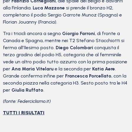
per
Fabrizio Cornegliani
, alle spalle del Belgio e davanti
alla Finlandia.
Luca Mazzone
si prende il bronzo H2,
completano il podio Sergio Garrote Munoz (Spagna) e
Florian Jouanny (Francia).
Tra i tricicli ancora a segno
Giorgio Farroni
, di fronte a
Canada e Spagna, mentre nei T2 Stefano Stacchiotti si
ferma all’11esimo posto.
Diego Colombari
conquista il
terzo gradino del podio H5, categoria che al femminile
vede un altro podio tutto azzurro con la prima posizione
per
Ana Maria Vitelaru
e la seconda per
Katia Aere
.
Grande conferma infine per
Francesca Porcellato
, con la
seconda piazza nella categoria H3. Sesto posto tra le H4
per
Giulia Ruffato
.
(fonte: Federciclismo.it)
TUTTI I RISULTATI