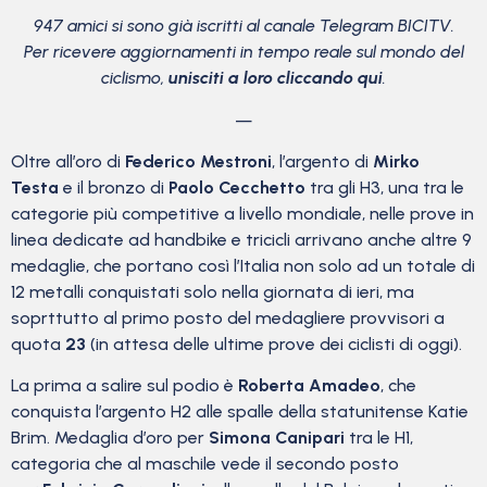
947 amici si sono già iscritti al canale Telegram BICITV.
Per ricevere aggiornamenti in tempo reale sul mondo del
ciclismo,
unisciti a loro cliccando qui
.
—
Oltre all’oro di
Federico Mestroni
, l’argento di
Mirko
Testa
e il bronzo di
Paolo Cecchetto
tra gli H3, una tra le
categorie più competitive a livello mondiale, nelle prove in
linea dedicate ad handbike e tricicli arrivano anche altre 9
medaglie, che portano così l’Italia non solo ad un totale di
12 metalli conquistati solo nella giornata di ieri, ma
soprttutto al primo posto del medagliere provvisori a
quota
23
(in attesa delle ultime prove dei ciclisti di oggi).
La prima a salire sul podio è
Roberta Amadeo
, che
conquista l’argento H2 alle spalle della statunitense Katie
Brim. Medaglia d’oro per
Simona Canipari
tra le H1,
categoria che al maschile vede il secondo posto