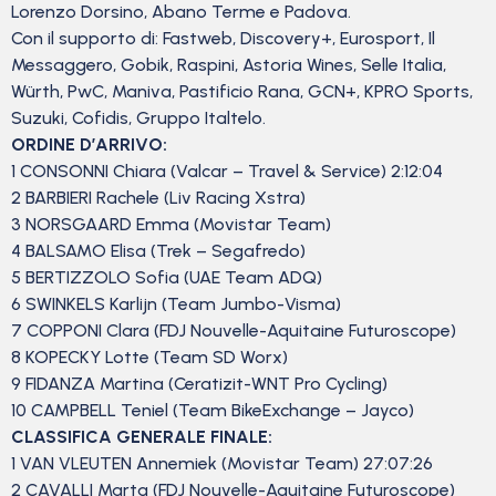
Lorenzo Dorsino, Abano Terme e Padova.
Con il supporto di: Fastweb, Discovery+, Eurosport, Il
Messaggero, Gobik, Raspini, Astoria Wines, Selle Italia,
Würth, PwC, Maniva, Pastificio Rana, GCN+, KPRO Sports,
Suzuki, Cofidis, Gruppo Italtelo.
ORDINE D’ARRIVO:
1 CONSONNI Chiara (Valcar – Travel & Service) 2:12:04
2 BARBIERI Rachele (Liv Racing Xstra)
3 NORSGAARD Emma (Movistar Team)
4 BALSAMO Elisa (Trek – Segafredo)
5 BERTIZZOLO Sofia (UAE Team ADQ)
6 SWINKELS Karlijn (Team Jumbo-Visma)
7 COPPONI Clara (FDJ Nouvelle-Aquitaine Futuroscope)
8 KOPECKY Lotte (Team SD Worx)
9 FIDANZA Martina (Ceratizit-WNT Pro Cycling)
10 CAMPBELL Teniel (Team BikeExchange – Jayco)
CLASSIFICA GENERALE FINALE:
1 VAN VLEUTEN Annemiek (Movistar Team) 27:07:26
2 CAVALLI Marta (FDJ Nouvelle-Aquitaine Futuroscope)