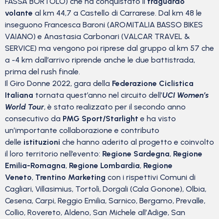
FASSA BORTOLO) che ha conquistato il
traguardo
volante
al km 44,7 a Castello di Carrarese. Dal km 48 le
inseguono Francesca Baroni (AROMITALIA BASSO BIKES
VAIANO) e Anastasia Carbonari (VALCAR TRAVEL &
SERVICE) ma vengono poi riprese dal gruppo al km 57 che
a -4 km dall’arrivo riprende anche le due battistrada,
prima del rush finale.
Il Giro Donne 2022, gara della
Federazione Ciclistica
Italiana
tornata quest’anno nel circuito dell’
UCI Women’s
World Tour
, è stato realizzato per il secondo anno
consecutivo da
PMG Sport/Starlight
e ha visto
un’importante collaborazione e contributo
delle
istituzioni
che hanno aderito al progetto e coinvolto
il loro territorio nell’evento:
Regione Sardegna
,
Regione
Emilia-Romagna
,
Regione Lombardia
,
Regione
Veneto
,
Trentino Marketing
con i rispettivi Comuni di
Cagliari, Villasimius, Tortolì, Dorgali (Cala Gonone), Olbia,
Cesena, Carpi, Reggio Emilia, Sarnico, Bergamo, Prevalle,
Collio, Rovereto, Aldeno, San Michele all’Adige, San