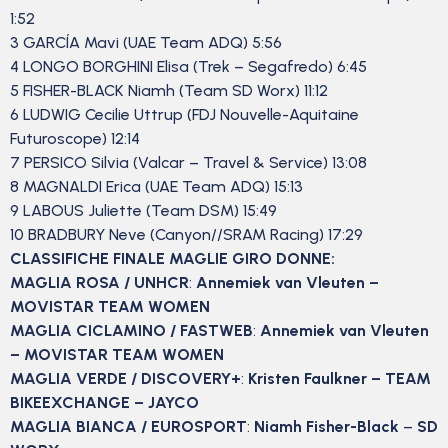
1:52
3 GARCÍA Mavi (UAE Team ADQ) 5:56
4 LONGO BORGHINI Elisa (Trek – Segafredo) 6:45
5 FISHER-BLACK Niamh (Team SD Worx) 11:12
6 LUDWIG Cecilie Uttrup (FDJ Nouvelle-Aquitaine
Futuroscope) 12:14
7 PERSICO Silvia (Valcar – Travel & Service) 13:08
8 MAGNALDI Erica (UAE Team ADQ) 15:13
9 LABOUS Juliette (Team DSM) 15:49
10 BRADBURY Neve (Canyon//SRAM Racing) 17:29
CLASSIFICHE FINALE MAGLIE GIRO DONNE:
MAGLIA ROSA / UNHCR
:
Annemiek van Vleuten –
MOVISTAR TEAM WOMEN
MAGLIA CICLAMINO / FASTWEB
:
Annemiek van Vleuten
– MOVISTAR TEAM WOMEN
MAGLIA VERDE / DISCOVERY+
:
Kristen
Faulkner – TEAM
BIKEEXCHANGE – JAYCO
MAGLIA BIANCA / EUROSPORT
:
Niamh Fisher-Black
–
SD