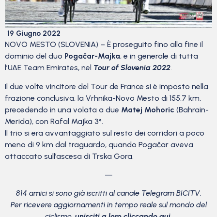
19 Giugno 2022
NOVO MESTO (SLOVENIA) – È proseguito fino alla fine il
dominio del duo
Pogačar-Majka
, e in generale di tutta
l’UAE Team Emirates, nel
Tour of Slovenia 2022
.
Il due volte vincitore del Tour de France si è imposto nella
frazione conclusiva, la Vrhnika-Novo Mesto di 155,7 km,
precedendo in una volata a due
Matej Mohoric
(Bahrain-
Merida), con Rafal Majka 3°.
Il trio si era avvantaggiato sul resto dei corridori a poco
meno di 9 km dal traguardo, quando Pogačar aveva
attaccato sull’ascesa di Trska Gora.
—
814 amici si sono già iscritti al canale Telegram BICITV.
Per ricevere aggiornamenti in tempo reale sul mondo del
ciclismo,
unisciti a loro cliccando qui
.