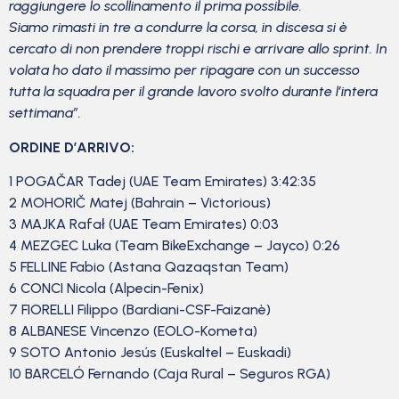
raggiungere lo scollinamento il prima possibile.
Siamo rimasti in tre a condurre la corsa, in discesa si è
cercato di non prendere troppi rischi e arrivare allo sprint. In
volata ho dato il massimo per ripagare con un successo
tutta la squadra per il grande lavoro svolto durante l’intera
settimana”.
ORDINE D’ARRIVO:
1 POGAČAR Tadej (UAE Team Emirates) 3:42:35
2 MOHORIČ Matej (Bahrain – Victorious)
3 MAJKA Rafał (UAE Team Emirates) 0:03
4 MEZGEC Luka (Team BikeExchange – Jayco) 0:26
5 FELLINE Fabio (Astana Qazaqstan Team)
6 CONCI Nicola (Alpecin-Fenix)
7 FIORELLI Filippo (Bardiani-CSF-Faizanè)
8 ALBANESE Vincenzo (EOLO-Kometa)
9 SOTO Antonio Jesús (Euskaltel – Euskadi)
10 BARCELÓ Fernando (Caja Rural – Seguros RGA)