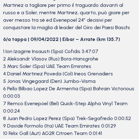
Martinez a tagliare per primo il traguardo davanti al
russo e a Soler, mentre Martinez, quarto, può gioire per
aver messo tra sè ed Evenepoel 24″ decisivi per
conquistare la maglia di leader del Giro dei Paesi Baschi.
6/a tappa | 09/04/2022 | Eibar – Arrate (km 135.7)
1 Ion Izagirre Insausti (Spa) Cofidis 3:47:07
2 Aleksandr Vlasov (Rus) Bora-Hansgrohe
3 Marc Soler (Spa) UAE Team Emirates
4 Daniel Martinez Poveda (Col) Ineos Grenadiers
5 Jonas Vingegaard (Den) Jumbo-Visma
6 Pello Bilbao Lopez De Armentia (Spa) Bahrain Victorious
0:00:03
7 Remco Evenepoel (Bel) Quick-Step Alpha Vinyl Team
0:00:24
8 Juan Pedro Lopez Perez (Spa) Trek-Segafredo 0:00:52
9 Davide Formolo (Ita) UAE Team Emirates 0:01:29
10 Felix Gall (Aut) AG2R Citroen Team 0:01:41