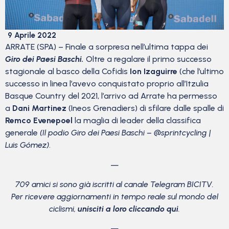
9 Aprile 2022
ARRATE (SPA) – Finale a sorpresa nell’ultima tappa dei
Giro dei Paesi Baschi.
Oltre a regalare il primo successo
stagionale al basco della Cofidis
Ion Izaguirre
(che l’ultimo
successo in linea l’avevo conquistato proprio all’Itzulia
Basque Country del 2021, l’arrivo ad Arrate ha permesso
a
Dani Martinez
(Ineos Grenadiers) di sfilare dalle spalle di
Remco Evenepoel
la maglia di leader della classifica
generale
(Il podio Giro dei Paesi Baschi – @sprintcycling |
Luis Gómez)
.
—
709 amici si sono già iscritti al canale Telegram BICITV.
Per ricevere aggiornamenti in tempo reale sul mondo del
ciclismi,
unisciti a loro cliccando qui
.
—