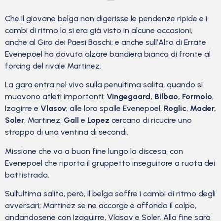
Che il giovane belga non digerisse le pendenze ripide e i
cambi di ritmo lo si era già visto in alcune occasioni,
anche al Giro dei Paesi Baschi; e anche sull’Alto di Errate
Evenepoel ha dovuto alzare bandiera bianca di fronte al
forcing del rivale Martinez.
La gara entra nel vivo sulla penultima salita, quando si
muovono atleti importanti:
Vingegaard, Bilbao, Formolo
,
Izagirre e
Vlasov
; alle loro spalle Evenepoel,
Roglic
,
Mader,
Soler
, Martinez,
Gall
e
Lopez
cercano di ricucire uno
strappo di una ventina di secondi.
Missione che va a buon fine lungo la discesa, con
Evenepoel che riporta il gruppetto inseguitore a ruota dei
battistrada.
Sull’ultima salita, però, il belga soffre i cambi di ritmo degli
avversari; Martinez se ne accorge e affonda il colpo,
andandosene con Izaguirre, Vlasov e Soler. Alla fine sarà