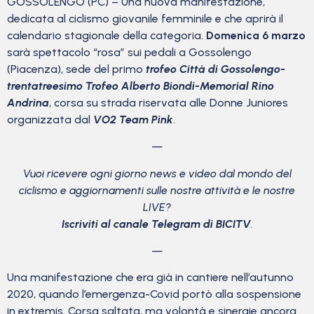
GOSSOLENGO (PC) – Una nuova manifestazione,
dedicata al ciclismo giovanile femminile e che aprirà il
calendario stagionale della categoria.
Domenica 6 marzo
sarà spettacolo “rosa” sui pedali a Gossolengo
(Piacenza), sede del primo
trofeo Città di Gossolengo-
trentatreesimo Trofeo Alberto Biondi-Memorial Rino
Andrina
, corsa su strada riservata alle Donne Juniores
organizzata dal
VO2 Team Pink
.
—
Vuoi ricevere ogni giorno news e video dal mondo del
ciclismo
e aggiornamenti sulle nostre attività e le nostre
LIVE?
Iscriviti al canale Telegram di BICITV
.
—
Una manifestazione che era già in cantiere nell’autunno
2020, quando l’emergenza-Covid portò alla sospensione
in extremis. Corsa saltata, ma volontà e sinergie ancora