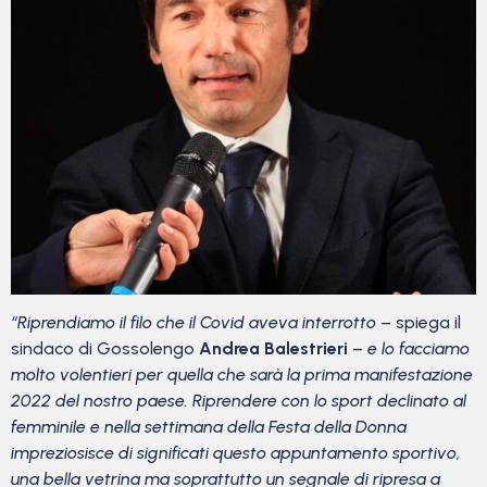
“Riprendiamo il filo che il Covid aveva interrotto
– spiega il
sindaco di Gossolengo
Andrea Balestrieri
–
e lo facciamo
molto volentieri per quella che sarà la prima manifestazione
2022 del nostro paese. Riprendere con lo sport declinato al
femminile e nella settimana della Festa della Donna
impreziosisce di significati questo appuntamento sportivo,
una bella vetrina ma soprattutto un segnale di ripresa a