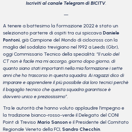
Iscriviti al canale Telegram di BICITV
.
—
A tenere a battesimo la formazione 2022 è stato un
selezionato parterre di ospiti tra cui spiccava
Daniele
Pontoni
, già Campione del Mondo di ciclocross con la
maglia del sodalizio trevigiano nel 1992 a Leeds (Gbr),
oggi Commissario Tecnico della specialità:
“Il ruolo del
CT non è facile ma mi accorgo, giorno dopo giorno, di
quanto siano stati importanti nella mia formazione i sette
anni che ho trascorso in questa squadra. Ai ragazzi dico di
imparare e apprendere il più possibile dai loro tecnici perchè
il bagaglio tecnico che questa squadra garantisce è
davvero unico e preziosissimo”.
Tra le autorità che hanno voluto applaudire l’impegno e
la tradizione bianco-rosso-verde il Delegato del CONI
Point di Treviso
Mario Sanson
e il Presidente del Comitato
Regionale Veneto della FCI,
Sandro Checchin
.