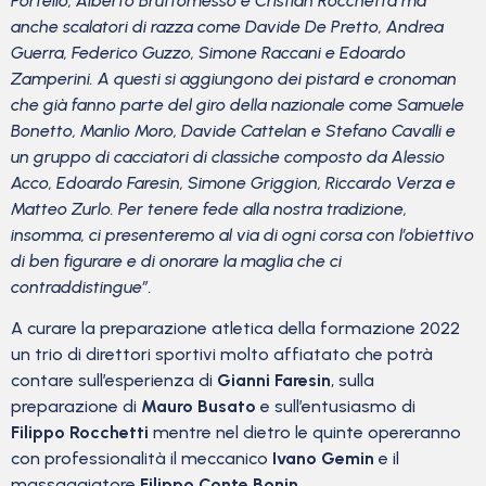
Portello, Alberto Bruttomesso e Cristian Rocchetta ma
anche scalatori di razza come Davide De Pretto, Andrea
Guerra, Federico Guzzo, Simone Raccani e Edoardo
Zamperini. A questi si aggiungono dei pistard e cronoman
che già fanno parte del giro della nazionale come Samuele
Bonetto, Manlio Moro, Davide Cattelan e Stefano Cavalli e
un gruppo di cacciatori di classiche composto da Alessio
Acco, Edoardo Faresin, Simone Griggion, Riccardo Verza e
Matteo Zurlo. Per tenere fede alla nostra tradizione,
insomma, ci presenteremo al via di ogni corsa con l’obiettivo
di ben figurare e di onorare la maglia che ci
contraddistingue”.
A curare la preparazione atletica della formazione 2022
un trio di direttori sportivi molto affiatato che potrà
contare sull’esperienza di
Gianni Faresin
, sulla
preparazione di
Mauro Busato
e sull’entusiasmo di
Filippo Rocchetti
mentre nel dietro le quinte opereranno
con professionalità il meccanico
Ivano Gemin
e il
massaggiatore
Filippo Conte Bonin
.