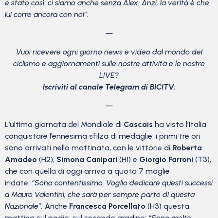
è stato così: ci siamo anche senza Alex. Anzi, la verità è che
lui corre ancora con noi”.
—
Vuoi ricevere ogni giorno news e video dal mondo del
ciclismo
e aggiornamenti sulle nostre attività e le nostre
LIVE?
Iscriviti al canale Telegram di BICITV
.
—
L’ultima giornata del Mondiale di
Cascais
ha visto l’Italia
conquistare l’ennesima sfilza di medaglie: i primi tre ori
sono arrivati nella mattinata, con le vittorie di
Roberta
Amadeo
(H2),
Simona Canipari
(H1) e
Giorgio Farroni
(T3),
che con quella di oggi arriva a quota 7 maglie
iridate.
“Sono contentissimo. Voglio dedicare questi successi
a Mauro Valentini, che sarà per sempre parte di questa
Nazionale”.
Anche
Francesca Porcellato
(H3) questa
mattina sul podio, sul secondo gradino:
“Sono molto