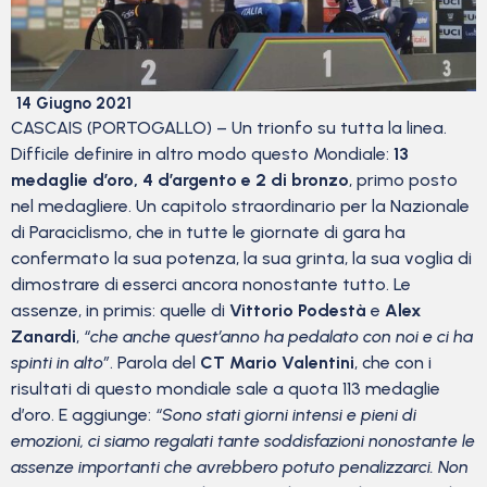
14 Giugno 2021
CASCAIS (PORTOGALLO) – Un trionfo su tutta la linea.
Difficile definire in altro modo questo Mondiale:
13
medaglie d’oro, 4 d’argento e 2 di bronzo
, primo posto
nel medagliere. Un capitolo straordinario per la Nazionale
di Paraciclismo, che in tutte le giornate di gara ha
confermato la sua potenza, la sua grinta, la sua voglia di
dimostrare di esserci ancora nonostante tutto. Le
assenze, in primis: quelle di
Vittorio Podestà
e
Alex
Zanardi
,
“che anche quest’anno ha pedalato con noi e ci ha
spinti in alto”
. Parola del
CT Mario Valentini
, che con i
risultati di questo mondiale sale a quota 113 medaglie
d’oro. E aggiunge:
“Sono stati giorni intensi e pieni di
emozioni, ci siamo regalati tante soddisfazioni nonostante le
assenze importanti che avrebbero potuto penalizzarci. Non