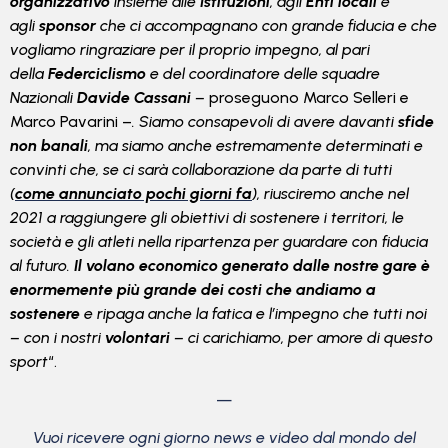
organizzativo
insieme alle
Istituzioni
, agli
Enti locali
e
agli
sponsor
che ci accompagnano con grande fiducia e che
vogliamo ringraziare per il proprio impegno, al pari
della
Federciclismo
e del coordinatore delle squadre
Nazionali
Davide Cassani
–
proseguono Marco Selleri e
Marco Pavarini –
. Siamo consapevoli di avere davanti
sfide
non banali
, ma siamo anche estremamente determinati e
convinti che, se ci sarà collaborazione da parte di tutti
(
come annunciato pochi giorni fa
), riusciremo anche nel
2021 a raggiungere gli obiettivi di sostenere i territori, le
società e gli atleti nella ripartenza per guardare con fiducia
al futuro.
Il volano economico generato dalle nostre gare è
enormemente più grande dei costi che andiamo a
sostenere
e ripaga anche la fatica e l’impegno che tutti noi
– con i nostri
volontari
– ci carichiamo, per amore di questo
sport
“.
—
Vuoi ricevere ogni giorno news e video dal mondo del