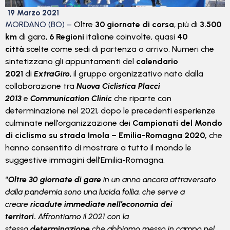
19 Marzo 2021
MORDANO (BO) –
Oltre
30 giornate di corsa
, più di
3.500
km
di gara,
6 Regioni
italiane coinvolte, quasi
40
città
scelte come sedi di partenza o arrivo. Numeri che
sintetizzano gli appuntamenti del
calendario
2021
di
ExtraGiro
, il gruppo organizzativo nato dalla
collaborazione tra
Nuova Ciclistica Placci
2013
e
Communication Clinic
che riparte con
determinazione nel 2021, dopo le precedenti esperienze
culminate nell’organizzazione dei
Campionati del Mondo
di ciclismo su strada Imola – Emilia-Romagna 2020,
che
hanno consentito di mostrare a tutto il mondo le
suggestive immagini dell’Emilia-Romagna.
“
Oltre 30 giornate di gare
in un anno ancora attraversato
dalla pandemia sono una lucida follia, che serve a
creare
ricadute immediate nell’economia dei
territori
.
Affrontiamo il 2021 con la
stessa
determinazione
che abbiamo messo in campo nel