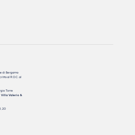
nale di Bergamo
itto al R.O.C. al
rgio Torre
 Villa Valerio &
I, 20