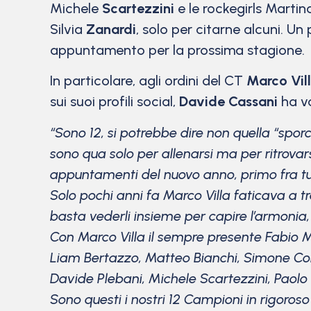
Michele
Scartezzini
e le rockegirls Marti
Silvia
Zanardi
, solo per citarne alcuni. Un
appuntamento per la prossima stagione.
In particolare, agli ordini del CT
Marco Vil
sui suoi profili social,
Davide Cassani
ha vo
“Sono 12, si potrebbe dire non quella “spor
sono qua solo per allenarsi ma per ritrovar
appuntamenti del nuovo anno, primo fra tut
Solo pochi anni fa Marco Villa faticava a t
basta vederli insieme per capire l’armonia, l
Con Marco Villa il sempre presente Fabio 
Liam Bertazzo, Matteo Bianchi, Simone Con
Davide Plebani, Michele Scartezzini, Paolo S
Sono questi i nostri 12 Campioni in rigoroso