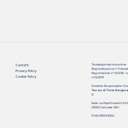
Testata giornalistica online
Contatti
Registrata presso il Tribu
Privacy Policy
Registrazione n° 10/2018 Iscr
Cookie Policy
n°023574
Direttore Responsabile: Gio
Tev snc di Torre Giorgio e
C.
Sede: via Papa Giovanni XXII
24050 Calcinate (BG)
P.IVA 03901230163