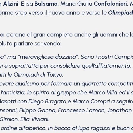
na
Alzini
, Elisa
Balsamo
, Maria Giulia
Confalonieri
, 
 primo step verso il nuovo anno e verso le
Olimpiad
la
, c’erano al gran completo anche gli uomini che l
luto parlare scrivendo:
ca” ma “meravigliosa dozzina”. Sono i nostri Campion
si e soprattutto per consolidare quell’affiatamento
ti le Olimpiadi di Tokyo.
rovare qualcuno per formare un quartetto competitivo
’amicizia, lo spirito di gruppo che Marco Villa ed il 
Masotti con Diego Bragato e Marco Compri a seguir
sonni, Filippo Ganna, Francesco Lamon, Jonathan M
imion, Elia Viviani.
 ordine alfabetico. In bocca al lupo ragazzi e buon 