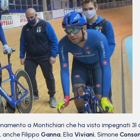
lenamento a Montichiari che ha visto impegnati 31 az
i, anche Filippo
Ganna
, Elia
Viviani
, Simone
Conson