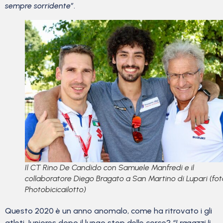
sempre sorridente”
.
Il CT Rino De Candido con Samuele Manfredi e il
collaboratore Diego Bragato a San Martino di Lupari (fot
Photobicicailotto)
Questo 2020 è un anno anomalo, come ha ritrovato i gli
atleti Juniores dopo il lungo stop delle corse?
“I ragazzi li