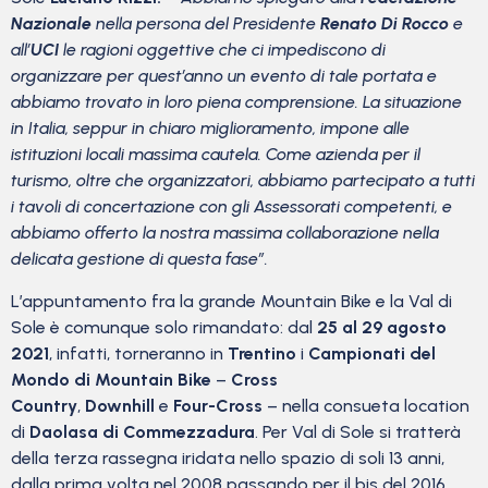
Nazionale
nella persona del Presidente
Renato Di Rocco
e
all’
UCI
le ragioni oggettive che ci impediscono di
organizzare per quest’anno un evento di tale portata e
abbiamo trovato in loro piena comprensione.
La situazione
in Italia, seppur in chiaro miglioramento, impone alle
istituzioni locali massima cautela. Come azienda per il
turismo, oltre che organizzatori, abbiamo partecipato a tutti
i tavoli di concertazione con gli Assessorati competenti, e
abbiamo offerto la nostra massima collaborazione nella
delicata gestione di questa fase”.
L’appuntamento fra la grande Mountain Bike e la Val di
Sole è comunque solo rimandato: dal
25 al 29 agosto
2021
, infatti, torneranno in
Trentino
i
Campionati del
Mondo di Mountain Bike
–
Cross
Country
,
Downhill
e
Four-Cross
– nella consueta location
di
Daolasa di Commezzadura
. Per Val di Sole si tratterà
della terza rassegna iridata nello spazio di soli 13 anni,
dalla prima volta nel 2008 passando per il bis del 2016.