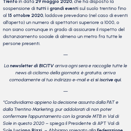
Trento
in data
29 maggio 2020
, che ha disposto la
sospensione di
tutti i grandi eventi
sul suolo trentino fino
al
15 ottobre 2020
, laddove prevedano (nel caso di eventi
all’aperto) un numero di spettatori superiore a 1000, o
non siano comunque in grado di assicurare il rispetto del
distanziamento sociale di almeno un metro fra tutte le
persone presenti.
—
La
newsletter di BICITV
arriva ogni sera e raccoglie tutte le
news di ciclismo della giornata: è gratuita, arriva
comodamente al tuo indirizzo e-mail e
ci si iscrive qui
.
—
“Condividiamo appieno la decisione assunta dalla PAT e
dalla Trentino Marketing, pur addolorati di non poter
confermare l’appuntamento con la grande MTB in Val di
Sole in questo 2020 –
spiega il Presidente di APT Val di
Sole
Luciano Rizzi.
– Abbiamo spiegato alla
Federazione