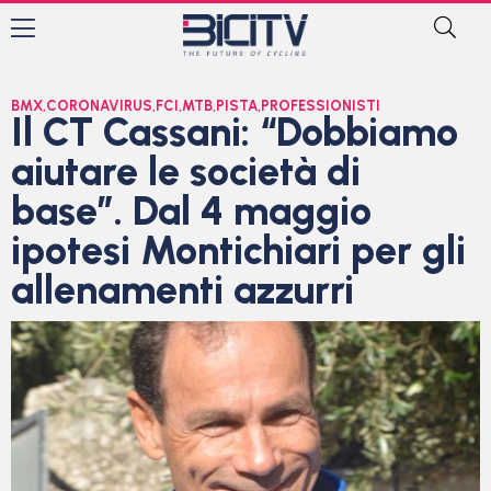
BMX
,
CORONAVIRUS
,
FCI
,
MTB
,
PISTA
,
PROFESSIONISTI
Il CT Cassani: “Dobbiamo
aiutare le società di
base”. Dal 4 maggio
ipotesi Montichiari per gli
allenamenti azzurri