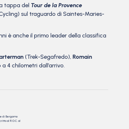
ma tappa del
Tour de la Provence
ycling) sul traguardo di Saintes-Maries-
i è anche il primo leader della classifica
arterman
(Trek-Segafredo),
Romain
a 4 chilometri dall’arrivo.
nale di Bergamo
itto al R.O.C. al