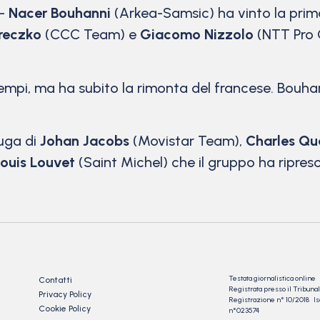
 –
Nacer Bouhanni
(Arkea-Samsic) ha vinto la pri
reczko
(CCC Team) e
Giacomo Nizzolo
(NTT Pro C
mpi, ma ha subito la rimonta del francese. Bouhann
fuga di
Johan Jacobs
(Movistar Team),
Charles Qu
ouis Louvet
(Saint Michel) che il gruppo ha ripreso 
Testata giornalistica online
Contatti
Registrata presso il Tribu
Privacy Policy
Registrazione n° 10/2018 Iscr
Cookie Policy
n°023574