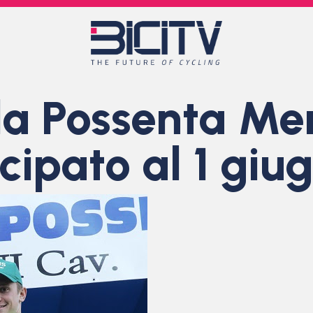
lla Possenta Me
icipato al 1 giu