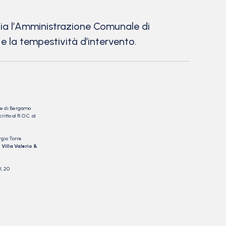
razia l’Amministrazione Comunale di
e la tempestività d’intervento.
nale di Bergamo
itto al R.O.C. al
rgio Torre
 Villa Valerio &
I, 20