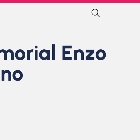
morial Enzo
gno