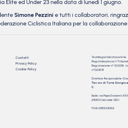
a Elite ed Under 23 nella data di lunedì 1 giugno.
idente
Simone Pezzini
e tutti i collaboratori, ring
derazione Ciclistica Italiana per la collaborazione 
Testata giornalistica online
Contatti
Registrata presso il Tribu
Privacy Policy
Registrazione n° 10/2018 Iscr
Cookie Policy
n°023574
Direttore Responsabile: Gio
Tev snc di Torre Giorgio e
C.
Sede: via Papa Giovanni XXII
24050 Calcinate (BG)
P.IVA 03901230163