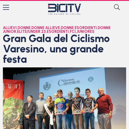
ALLIEVI
,
DONNE
,
DONNE ALLIEVE
,
DONNE ESORDIENTI
,
DONNE
JUNIOR
,
ELITE/UNDER 23
,
ESORDIENTI
,
FCI
,
JUNIORES
Gran Gala del Ciclismo
Varesino, una grande
festa