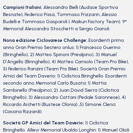
Campioni Italiani:
Alessandro Bielli (Audace Sportiva
Besnate), Federico Pasa, Tommaso Frizzarin, Alessio
Budelli e Tommaso Gasparoli ( Maikun Factory Team). 9°
Memorial Alessandro Stocchetti a Sergio Gianoli.
Nona edizione Ciclovarese Challenge:
Esordienti primo
anno Gran Premio Sestero onlus: 1) Francesco Guerino
(Biringhello), 2) Matteo Spinoni (Prealpino), 3) Manuel
D’Angello (Biringhello), 4) Matteo Camiolo (Team Pro Bike),
5) Federico Ranzini (Team Pro Bike). Società Gran Premio
Amici del Team Daverio: 1) Ciclistica Biringhello. Esordienti
secondo anno Memorial Carlo Busata: 1) Mattia
Sambinello (Prealpino), 2) Juan David Sierra (Ciclistica
Biringhello), 3) Alessandro Cattani (Pedale Saronnese), 4)
Riccardo Archetti (Bustese Olonia) ,5) Simone Clerici
(Cassina Rizzardi).
Società GP Amici del Team Daverio:
1) Ciclistica
Biringhello. Allievi Memorial Ubaldo Longhin: 1) Manuel Olioli