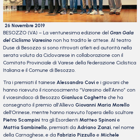
26 Novembre 2019
BESOZZO (VA) – La ventunesima edizione del
Gran Gala
del Ciclismo Varesino
non ha tradito le attese. Al teatro
Duse di Besozzo si sono ritrovati atleti ed autorità nella
serata voluta da Ciclovarese in collaborazione con il
Comitato Provinciale di Varese della Federazione Ciclistica
Italiana e il Comune di Besozzo.
Tra i premiati il tainese
Alessandro Covi
e i giovani che
hanno ricevuto il riconoscimento “Varesino dell’Anno” con
il vicesindaco di Besozzo
Gianluca Coghetto
che ha
consegnato il premio all’Allievo
Giovanni Maria Morello
dell’Orinese, mentre hanno ricevuto l’opera dello scultore
Pietro Scampini
tra gli Esordienti
Matteo Spinoni
e
Mattia Sambinello
, premiati da
Adriano Zanzi
, nel nome
della Carnaghese, e da
Fabrizio Pizzullo
e
Michele