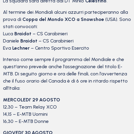
La squadra sarà diretta dal DT Mirko
Celestino
.
Al termine dei Mondiali alcuni azzurri parteciperanno alla
prova di
Coppa del Mondo XCO a Snowshoe
(USA). Sono
stati convocati:
Luca
Braidot
– CS Carabinieri
Daniele
Braidot
– CS Carabinieri
Eva
Lechner
– Centro Sportivo Esercito
Intenso come sempre il programma del Mondiale e che
quest’anno prevede anche l’assegnazione del titolo E-
MTB. Di seguito giorno e ora delle finali, con l’avvertenza
che il fuso orario del Canada è di 6 ore in ritardo rispetto
all’Italia:
MERCOLEDI’ 29 AGOSTO
12,30 – Team Relay XCO
14,15 – E-MTB Uomini
16,30 – E-MTB Donne
GIOVEDI’ 30 AGOSTO