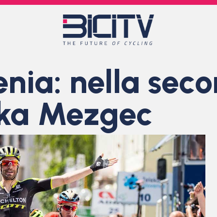
enia: nella se
uka Mezgec