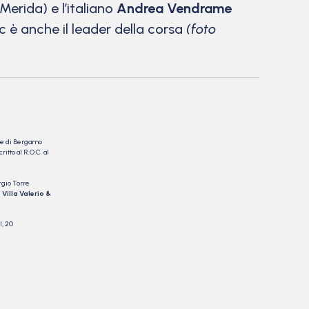
Merida) e l’italiano
Andrea Vendrame
 è anche il leader della corsa
(foto
nale di Bergamo
itto al R.O.C. al
rgio Torre
 Villa Valerio &
I, 20