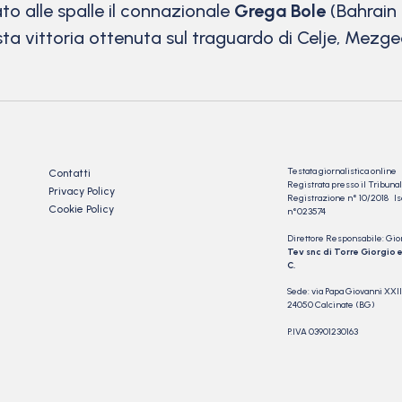
ato alle spalle il connazionale
Grega Bole
(Bahrain 
a vittoria ottenuta sul traguardo di Celje, Mezgec
Testata giornalistica online
Contatti
Registrata presso il Tribu
Privacy Policy
Registrazione n° 10/2018 Iscr
Cookie Policy
n°023574
Direttore Responsabile: Gio
Tev snc di Torre Giorgio e
C.
Sede: via Papa Giovanni XXII
24050 Calcinate (BG)
P.IVA 03901230163