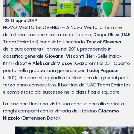
23 Giugno 2019
NOVO MESTO (SLOVENIA) – A Novo Mesto, al termine
dell’ultima frazione scattata da Trebnje,
Diego Ulissi
(UAE
Team Emirates) conquista il secondo
Tour of Slovenia
della sua carriera (il primo nel 2011), precedendo in
classifica generale
Giovanni Visconti
(Neri-Selle Italia-
Ktm) di 22″ e
Aleksandr Vlasov
(Gazprom) di 25″. Quarto
posto nella graduatoria generale per
Tadej Pogačar
(+30″), che però si aggiudica la classifica dei giovani per il
terzo anno consecutivo. Il bottino dell’UAE Team Emirates
è completato dal successo nella classifica a squadre.
La frazione finale ha visto una conclusione allo sprint a
ranghi compatti con la vittoria dell’italiano
Giacomo
Nizzolo
(Dimension Data).