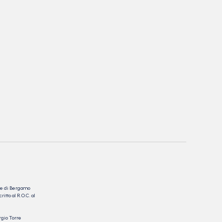
nale di Bergamo
itto al R.O.C. al
rgio Torre