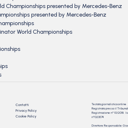
rld Championships presented by Mercedes-Benz
hampionships presented by Mercedes-Benz
Championships
minator World Championships
ionships
ips
s
Testata giornalistica online
Contatti
Registrata presso il Tribu
Privacy Policy
Registrazione n° 10/2018 Iscr
Cookie Policy
n°023574
Direttore Responsabile: Gio