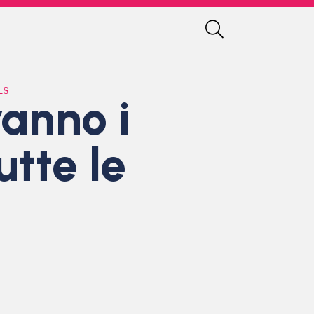
LS
ranno i
utte le