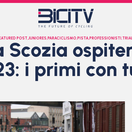
EATURED POST
,
JUNIORES
,
PARACICLISMO
,
PISTA
,
PROFESSIONISTI
,
TRIA
 Scozia ospite
: i primi con t