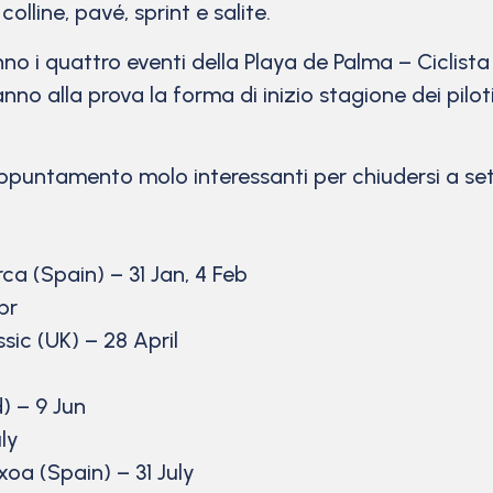
 colline, pavé, sprint e salite.
anno i quattro eventi della Playa de Palma – Ciclist
o alla prova la forma di inizio stagione dei pilot
appuntamento molo interessanti per chiudersi a set
ca (Spain) – 31 Jan, 4 Feb
pr
sic (UK) – 28 April
) – 9 Jun
ly
oa (Spain) – 31 July