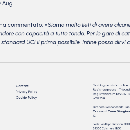
0 Aug
 ha commentato:
«Siamo molto lieti di avere alcune
rridore con capacità a tutto tondo. Per le gare di cat
i standard UCI il prima possibile. Infine posso dirvi
Testata giornalistica online
Contatti
Registrata presso il Tribu
Privacy Policy
Registrazione n° 10/2018 Iscr
Cookie Policy
n°023574
Direttore Responsabile: Gio
Tev snc di Torre Giorgio e
C.
Sede: via Papa Giovanni XXII
24050 Calcinate (BG)