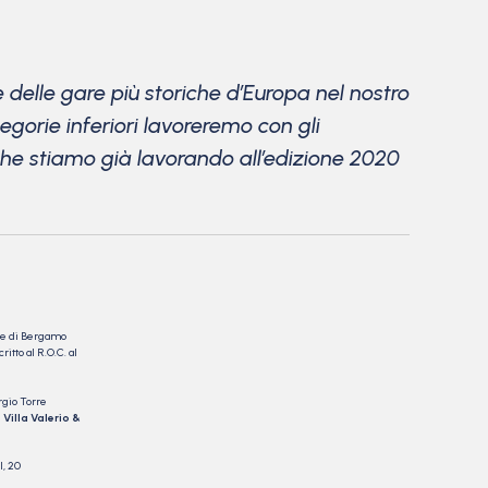
 delle gare più storiche d’Europa nel nostro
egorie inferiori lavoreremo con gli
 che stiamo già lavorando all’edizione 2020
nale di Bergamo
itto al R.O.C. al
rgio Torre
 Villa Valerio &
I, 20