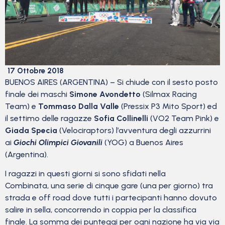
17 Ottobre 2018
BUENOS AIRES (ARGENTINA) – Si chiude con il sesto posto
finale dei maschi
Simone Avondetto
(Silmax Racing
Team) e
Tommaso Dalla Valle
(Pressix P3 Mito Sport) ed
il settimo delle ragazze
Sofia Collinelli
(VO2 Team Pink) e
Giada Specia
(Velociraptors) l’avventura degli azzurrini
ai
Giochi Olimpici Giovanili
(YOG) a Buenos Aires
(Argentina).
I ragazzi in questi giorni si sono sfidati nella
Combinata, una serie di cinque gare (una per giorno) tra
strada e off road dove tutti i partecipanti hanno dovuto
salire in sella, concorrendo in coppia per la classifica
finale. La somma dei punteggi per ogni nazione ha via via