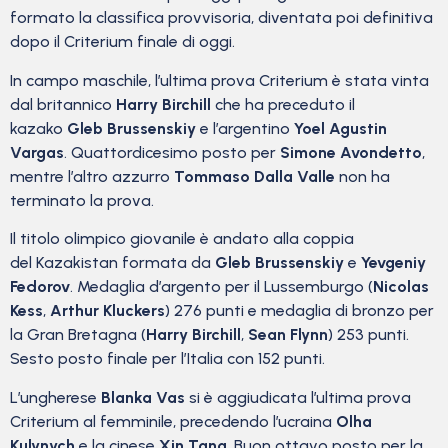
formato la classifica provvisoria, diventata poi definitiva
dopo il Criterium finale di oggi.
In campo maschile, l’ultima prova Criterium è stata vinta
dal britannico
Harry Birchill
che ha preceduto il
kazako
Gleb Brussenskiy
e l’argentino
Yoel Agustin
Vargas
. Quattordicesimo posto per
Simone Avondetto
,
mentre l’altro azzurro
Tommaso Dalla Valle
non ha
terminato la prova.
Il titolo olimpico giovanile è andato alla coppia
del Kazakistan formata da
Gleb Brussenskiy
e
Yevgeniy
Fedorov
. Medaglia d’argento per il Lussemburgo (
Nicolas
Kess
,
Arthur Kluckers
) 276 punti e medaglia di bronzo per
la Gran Bretagna (
Harry Birchill
,
Sean Flynn
) 253 punti.
Sesto posto finale per l’Italia con 152 punti.
L’ungherese
Blanka Vas
si è aggiudicata l’ultima prova
Criterium al femminile, precedendo l’ucraina
Olha
Kulynych
e la cinese
Xin Tang
. Buon ottavo posto per la