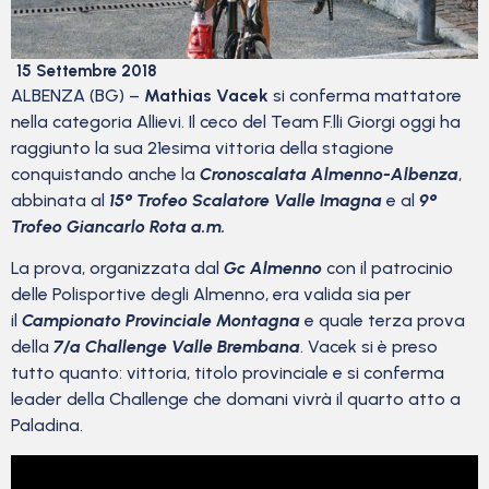
15 Settembre 2018
ALBENZA (BG) –
Mathias Vacek
si conferma mattatore
nella categoria Allievi. Il ceco del Team F.lli Giorgi oggi ha
raggiunto la sua 21esima vittoria della stagione
conquistando anche la
Cronoscalata Almenno-Albenza
,
abbinata al
15° Trofeo Scalatore Valle Imagna
e al
9°
Trofeo Giancarlo Rota a.m.
La prova, organizzata dal
Gc Almenno
con il patrocinio
delle Polisportive degli Almenno, era valida sia per
il
Campionato Provinciale Montagna
e quale terza prova
della
7/a Challenge Valle Brembana
. Vacek si è preso
tutto quanto: vittoria, titolo provinciale e si conferma
leader della Challenge che domani vivrà il quarto atto a
Paladina.