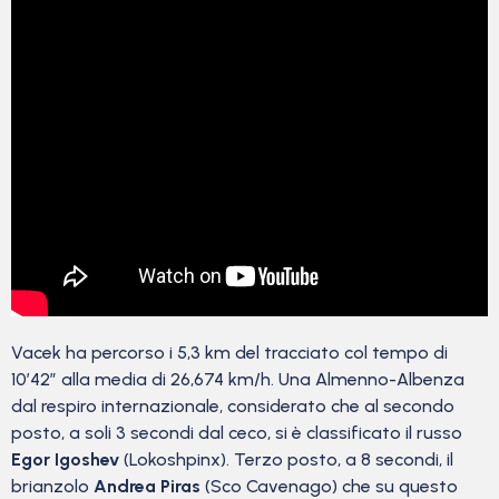
Vacek ha percorso i 5,3 km del tracciato col tempo di
10’42” alla media di 26,674 km/h. Una Almenno-Albenza
dal respiro internazionale, considerato che al secondo
posto, a soli 3 secondi dal ceco, si è classificato il russo
Egor Igoshev
(Lokoshpinx). Terzo posto, a 8 secondi, il
brianzolo
Andrea Piras
(Sco Cavenago) che su questo