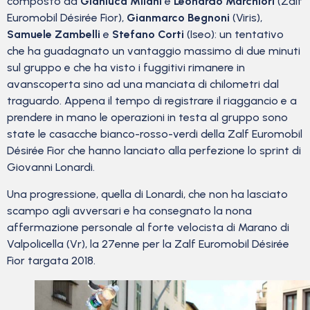
composto da
Gianluca Milani
e
Leonardo Marchiori
(Zalf
Euromobil Désirée Fior),
Gianmarco Begnoni
(Viris),
Samuele Zambelli
e
Stefano Corti
(Iseo): un tentativo
che ha guadagnato un vantaggio massimo di due minuti
sul gruppo e che ha visto i fuggitivi rimanere in
avanscoperta sino ad una manciata di chilometri dal
traguardo. Appena il tempo di registrare il riaggancio e a
prendere in mano le operazioni in testa al gruppo sono
state le casacche bianco-rosso-verdi della Zalf Euromobil
Désirée Fior che hanno lanciato alla perfezione lo sprint di
Giovanni Lonardi.
Una progressione, quella di Lonardi, che non ha lasciato
scampo agli avversari e ha consegnato la nona
affermazione personale al forte velocista di Marano di
Valpolicella (Vr), la 27enne per la Zalf Euromobil Désirée
Fior targata 2018.