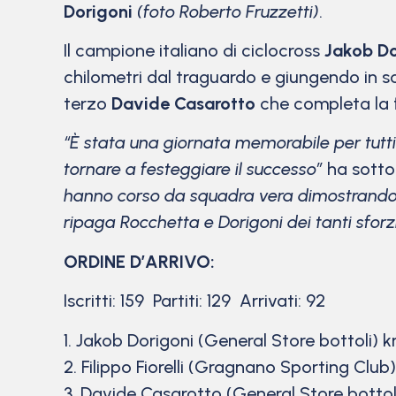
Dorigoni
(foto Roberto Fruzzetti)
.
Il campione italiano di ciclocross
Jakob Do
chilometri dal traguardo e giungendo in so
terzo
Davide Casarotto
che completa la f
“È stata una giornata memorabile per tutt
tornare a festeggiare il successo”
ha sotto
hanno corso da squadra vera dimostrando c
ripaga Rocchetta e Dorigoni dei tanti sforzi e
ORDINE D’ARRIVO:
Iscritti: 159 Partiti: 129 Arrivati: 92
1. Jakob Dorigoni (General Store bottoli) k
2. Filippo Fiorelli (Gragnano Sporting Club)
3. Davide Casarotto (General Store bottoli