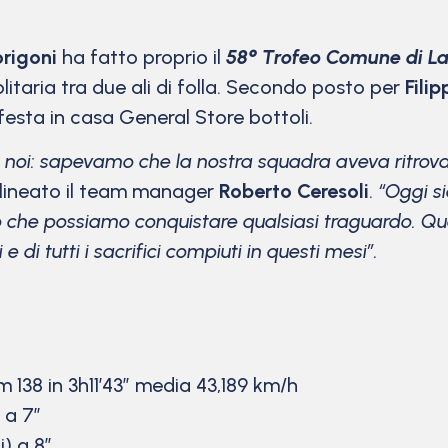
rigoni
ha fatto proprio il
58° Trofeo Comune di L
litaria tra due ali di folla. Secondo posto per
Filip
esta in casa General Store bottoli.
i noi: sapevamo che la nostra squadra aveva ritro
lineato il team manager
Roberto Ceresoli
.
“Oggi s
he possiamo conquistare qualsiasi traguardo. Ques
 di tutti i sacrifici compiuti in questi mesi”.
m 138 in 3h11’43” media 43,189 km/h
 a 7″
) a 8″