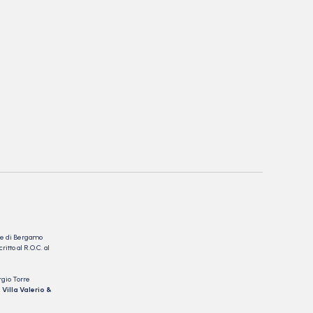
nale di Bergamo
itto al R.O.C. al
rgio Torre
 Villa Valerio &