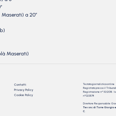
0″
à Maserati) a 20″
ub)
plà Maserati)
Testata giornalistica online
Contatti
Registrata presso il Tribu
Privacy Policy
Registrazione n° 10/2018 Iscr
Cookie Policy
n°023574
Direttore Responsabile: Gio
Tev snc di Torre Giorgio e
C.