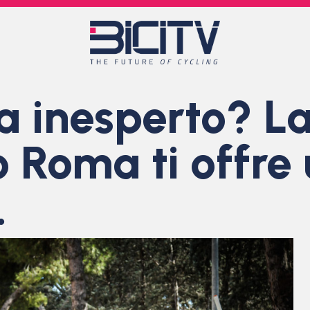
sta inesperto? 
Roma ti offre 
…