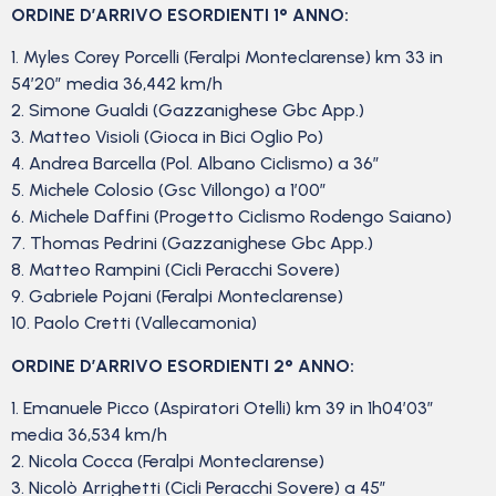
ORDINE D’ARRIVO ESORDIENTI 1° ANNO:
1. Myles Corey Porcelli (Feralpi Monteclarense) km 33 in
54’20” media 36,442 km/h
2. Simone Gualdi (Gazzanighese Gbc App.)
3. Matteo Visioli (Gioca in Bici Oglio Po)
4. Andrea Barcella (Pol. Albano Ciclismo) a 36″
5. Michele Colosio (Gsc Villongo) a 1’00”
6. Michele Daffini (Progetto Ciclismo Rodengo Saiano)
7. Thomas Pedrini (Gazzanighese Gbc App.)
8. Matteo Rampini (Cicli Peracchi Sovere)
9. Gabriele Pojani (Feralpi Monteclarense)
10. Paolo Cretti (Vallecamonia)
ORDINE D’ARRIVO ESORDIENTI 2° ANNO:
1. Emanuele Picco (Aspiratori Otelli) km 39 in 1h04’03”
media 36,534 km/h
2. Nicola Cocca (Feralpi Monteclarense)
3. Nicolò Arrighetti (Cicli Peracchi Sovere) a 45″