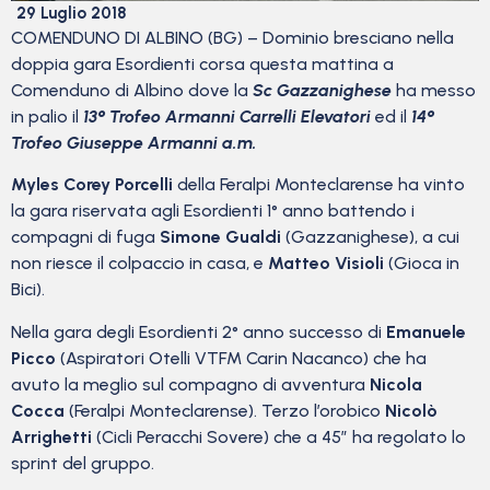
29 Luglio 2018
COMENDUNO DI ALBINO (BG) – Dominio bresciano nella
doppia gara Esordienti corsa questa mattina a
Comenduno di Albino dove la
Sc Gazzanighese
ha messo
in palio il
13° Trofeo Armanni Carrelli Elevatori
ed il
14°
Trofeo Giuseppe Armanni a.m.
Myles Corey Porcelli
della Feralpi Monteclarense ha vinto
la gara riservata agli Esordienti 1° anno battendo i
compagni di fuga
Simone Gualdi
(Gazzanighese), a cui
non riesce il colpaccio in casa, e
Matteo Visioli
(Gioca in
Bici).
Nella gara degli Esordienti 2° anno successo di
Emanuele
Picco
(Aspiratori Otelli VTFM Carin Nacanco) che ha
avuto la meglio sul compagno di avventura
Nicola
Cocca
(Feralpi Monteclarense). Terzo l’orobico
Nicolò
Arrighetti
(Cicli Peracchi Sovere) che a 45″ ha regolato lo
sprint del gruppo.