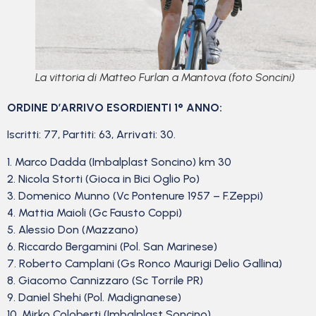
La vittoria di Matteo Furlan a Mantova (foto Soncini)
ORDINE D’ARRIVO ESORDIENTI 1° ANNO:
Iscritti: 77, Partiti: 63, Arrivati: 30.
1. Marco Dadda (Imbalplast Soncino) km 30
2. Nicola Storti (Gioca in Bici Oglio Po)
3. Domenico Munno (Vc Pontenure 1957 – F.Zeppi)
4. Mattia Maioli (Gc Fausto Coppi)
5. Alessio Don (Mazzano)
6. Riccardo Bergamini (Pol. San Marinese)
7. Roberto Camplani (Gs Ronco Maurigi Delio Gallina)
8. Giacomo Cannizzaro (Sc Torrile PR)
9. Daniel Shehi (Pol. Madignanese)
10. Mirko Coloberti (Imbalplast Soncino)