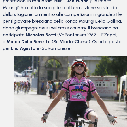
prestazioni in mountain-bike,
Luca Furlan
(Gs Ronco
Maurigi) ha colto la sua prima affermazione su strada
della stagione. Un rientro alle competizioni in grande stile
per il giovane bresciano della Ronco Maurigi Delio Gallina,
dopo gli impegni avuti nel cross country. Il bresciano ha
anticipato
Nicholas Botti
(Vc Pontenure 1957 – F.Zeppi)
e
Marco Dalla Benetta
(Sc Mincio-Chiese). Quarto posto
per
Elia Agustoni
(Sc Romanese).