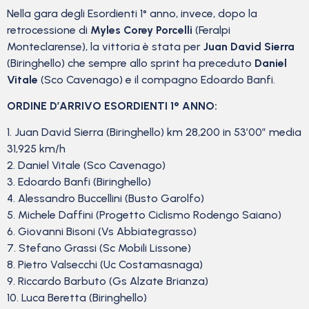
Nella gara degli Esordienti 1° anno, invece, dopo la
retrocessione di
Myles Corey Porcelli
(Feralpi
Monteclarense), la vittoria è stata per
Juan David Sierra
(Biringhello) che sempre allo sprint ha preceduto
Daniel
Vitale
(Sco Cavenago) e il compagno Edoardo Banfi.
ORDINE D’ARRIVO ESORDIENTI 1° ANNO:
1. Juan David Sierra (Biringhello) km 28,200 in 53’00” media
31,925 km/h
2. Daniel Vitale (Sco Cavenago)
3. Edoardo Banfi (Biringhello)
4. Alessandro Buccellini (Busto Garolfo)
5. Michele Daffini (Progetto Ciclismo Rodengo Saiano)
6. Giovanni Bisoni (Vs Abbiategrasso)
7. Stefano Grassi (Sc Mobili Lissone)
8. Pietro Valsecchi (Uc Costamasnaga)
9. Riccardo Barbuto (Gs Alzate Brianza)
10. Luca Beretta (Biringhello)